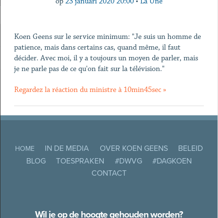
op
23 januari 2020 20:00
•
La Une
Koen Geens sur le service minimum: "Je suis un homme de
patience, mais dans certains cas, quand même, il faut
décider. Avec moi, il y a toujours un moyen de parler, mais
je ne parle pas de ce qu'on fait sur la télévision."
Regardez la réaction du ministre à 10min45sec »
IN DE MEDIA
OVER KOEN GEENS
BELEID
HOME
BLOG
TOESPRAKEN
#DWVG
#DAGKOEN
CONTACT
Wil je op de hoogte gehouden worden?