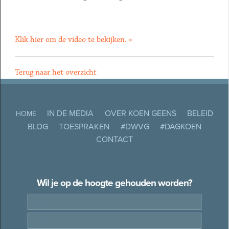
Klik hier om de video te bekijken. »
Terug naar het overzicht
IN DE MEDIA
OVER KOEN GEENS
BELEID
HOME
BLOG
TOESPRAKEN
#DWVG
#DAGKOEN
CONTACT
Wil je op de hoogte gehouden worden?