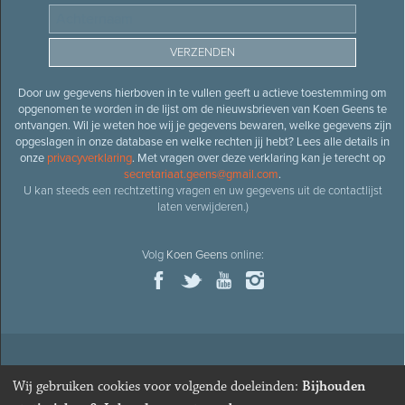
Door uw gegevens hierboven in te vullen geeft u actieve toestemming om
opgenomen te worden in de lijst om de nieuwsbrieven van Koen Geens te
ontvangen. Wil je weten hoe wij je gegevens bewaren, welke gegevens zijn
opgeslagen in onze database en welke rechten jij hebt? Lees alle details in
onze
privacyverklaring
. Met vragen over deze verklaring kan je terecht op
secretariaat.geens@gmail.com
.
U kan steeds een rechtzetting vragen en uw gegevens uit de contactlijst
laten verwijderen.)
Volg
Koen Geens
online:
© 2026
Oud-minister en ere-volksvertegenwoordiger
Koen
Wij gebruiken cookies voor volgende doeleinden:
Bijhouden
Geens
· Alle rechten voorbehouden ·
Cookies wijzigen