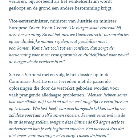
verloren, bijvoorbeeld als het winkelcentrum wordt
gesloopt en de grond een andere bestemming krijgt.
Vice-eersteminister, minister van Justitie en minister
Europese Zaken Koen Geens:
“De burger staat centraal bij
deze hervorming. Zo zal het nieuwe Goederenrecht burenrelaties
op een duidelijke manier regelen, wat geschillen moet
voorkomen. Komt het toch tot een conflict, dan zorgt de
hervorming voor meer transparantie en duidelijkheid voor zowel
de burger als de vrederechter.”
Servais Verherstraeten volgde het dossier op in de
Commissie Justitie en is tevreden met de passende
oplossingen die door de wettekst geboden worden voor
vaak prangende alledaagse problemen.
“Mensen hebben soms
last van elkaar, wij trachten dat zo veel mogelijk te vermijden en
op te lossen. Wie last heeft van overhangende takken van buren
zal deze voortaan zelf kunnen snoeien. Je moet eerst wel via de
buur de vraag stellen, weigert deze binnen de 60 dagen actie te
ondernemen kan je zelf beginnen snoeien. Een wetboek dus dat
niet meer voor oneindige vetes zorgt tussen de buren.”