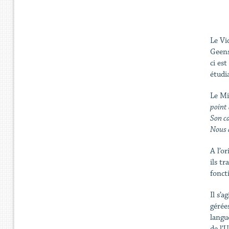
Le Vi
Geens
ci es
étudia
Le Mi
point 
Son ca
Nous d
A l’o
ils tr
fonct
Il s’
gérées
langu
de l’