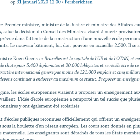
op
31 januari 2020 12:00
•
Persberichten
ce-Premier ministre, ministre de la Justice et ministre des Affaires 
, salue la décision du Conseil des Ministres visant à ouvrir provisoir
t prévue dans l’attente de la construction d'une nouvelle école permane
nts. Le nouveau bâtiment, lui, doit pouvoir en accueillir 2.500. Il se s
nistre Koen Geens :
« Bruxelles est la capitale de l’UE et de l’OTAN, et 
de chute pour 5.400 diplomates et 20.000 lobbyistes et se révèle être de ce
ractère international génère pas moins de 121.000 emplois et cinq milliards
evons continuer à endosser au maximum ce statut. Proposer un enseignemen
rigine, les écoles européennes visaient à proposer un enseignement au
availlent. L’idée d’école européenne a remporté un tel succès que plusie
ionnaires y ont également été scolarisés.
agit d’écoles publiques reconnues officiellement qui offrent un enseign
 sous la houlette d’un réseau européen. Les cours sont donnés en plusieu
e maternelle. Les enseignants sont détachés de tous les États membres. 
Union européenne.