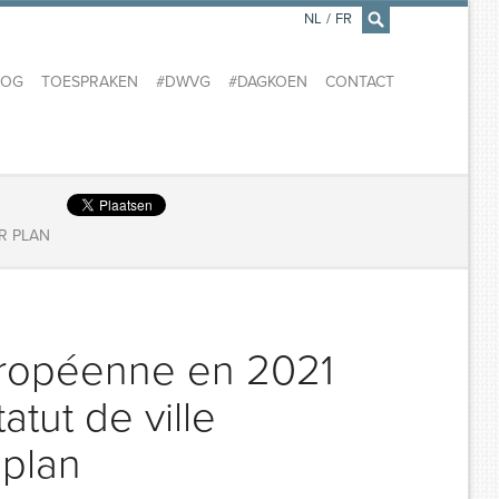
NL
/
FR
×
LOG
TOESPRAKEN
#DWVG
#DAGKOEN
CONTACT
R PLAN
européenne en 2021
atut de ville
 plan