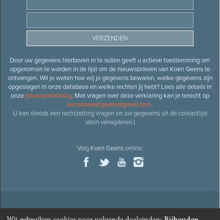
Door uw gegevens hierboven in te vullen geeft u actieve toestemming om
opgenomen te worden in de lijst om de nieuwsbrieven van Koen Geens te
ontvangen. Wil je weten hoe wij je gegevens bewaren, welke gegevens zijn
opgeslagen in onze database en welke rechten jij hebt? Lees alle details in
onze
privacyverklaring
. Met vragen over deze verklaring kan je terecht op
secretariaat.geens@gmail.com
.
U kan steeds een rechtzetting vragen en uw gegevens uit de contactlijst
laten verwijderen.)
Volg
Koen Geens
online:
© 2026
Oud-minister en ere-volksvertegenwoordiger
Koen
Wij gebruiken cookies voor volgende doeleinden:
Bijhouden