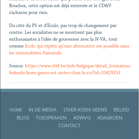
Bouchez, cette option est déjà enterrée et le CD&V
s’acharne pour rien.
Du côté du PS et d’Ecolo, pas trop de changement par
contre. Les socialistes ne se montrent pas plus
enthousiastes à l’idée de gouverner avec la N-VA, tout
comme
Ecolo qui répète qu’une alternative est possible sans
les nationalistes flamands
.
Source:
https://www.rtbf.be/info/belgique/detail_formation-
federale-koen-geens-est-arrive-chez-le-roi?id=10429251
IN DE MEDIA
OVER KOEN GEENS
BELEID
HOME
BLOG
TOESPRAKEN
#DWVG
#DAGKOEN
CONTACT