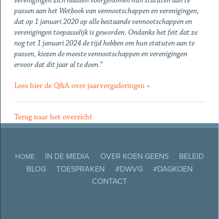
verenigingen zich hadden voorgenomen hun statuten aan te
passen aan het Wetboek van vennootschappen en verenigingen,
dat op 1 januari 2020 op alle bestaande vennootschappen en
verenigingen toepasselijk is geworden. Ondanks het feit dat ze
nog tot 1 januari 2024 de tijd hebben om hun statuten aan te
passen, kiezen de meeste vennootschappen en verenigingen
ervoor dat dit jaar al te doen.”
Lees hier de Q&A over jaarvergaderingen »
Terug naar het overzicht
IN DE MEDIA
OVER KOEN GEENS
BELEID
HOME
BLOG
TOESPRAKEN
#DWVG
#DAGKOEN
CONTACT