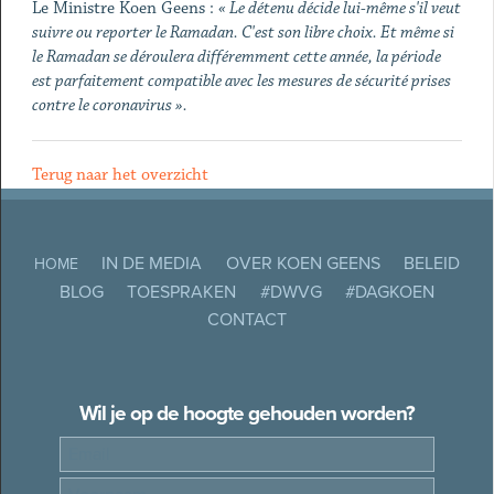
Le Ministre Koen Geens :
« Le détenu décide lui-même s'il veut
suivre ou reporter le Ramadan. C'est son libre choix. Et même si
le Ramadan se déroulera différemment cette année, la période
est parfaitement compatible avec les mesures de sécurité prises
contre le coronavirus ».
Terug naar het overzicht
IN DE MEDIA
OVER KOEN GEENS
BELEID
HOME
BLOG
TOESPRAKEN
#DWVG
#DAGKOEN
CONTACT
Wil je op de hoogte gehouden worden?