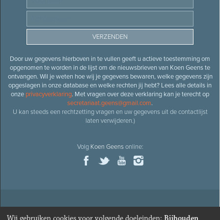
Door uw gegevens hierboven in te vullen geeft u actieve toestemming om
opgenomen te worden in de lijst om de nieuwsbrieven van Koen Geens te
ontvangen. Wil je weten hoe wij je gegevens bewaren, welke gegevens zijn
opgeslagen in onze database en welke rechten jij hebt? Lees alle details in
onze
privacyverklaring
. Met vragen over deze verklaring kan je terecht op
secretariaat.geens@gmail.com
.
U kan steeds een rechtzetting vragen en uw gegevens uit de contactlijst
laten verwijderen.)
Volg
Koen Geens
online:
© 2026
Oud-minister en ere-volksvertegenwoordiger
Koen
Wij gebruiken cookies voor volgende doeleinden:
Bijhouden