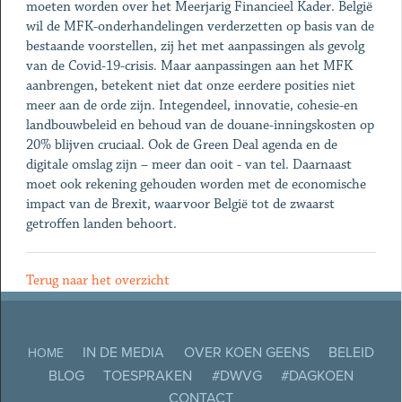
moeten worden over het Meerjarig Financieel Kader. België
wil de MFK-onderhandelingen verderzetten op basis van de
bestaande voorstellen, zij het met aanpassingen als gevolg
van de Covid-19-crisis. Maar aanpassingen aan het MFK
aanbrengen, betekent niet dat onze eerdere posities niet
meer aan de orde zijn. Integendeel, innovatie, cohesie-en
landbouwbeleid en behoud van de douane-inningskosten op
20% blijven cruciaal. Ook de Green Deal agenda en de
digitale omslag zijn – meer dan ooit - van tel. Daarnaast
moet ook rekening gehouden worden met de economische
impact van de Brexit, waarvoor België tot de zwaarst
getroffen landen behoort.
Terug naar het overzicht
IN DE MEDIA
OVER KOEN GEENS
BELEID
HOME
BLOG
TOESPRAKEN
#DWVG
#DAGKOEN
CONTACT