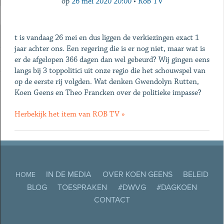
op
26 mei 2020 20:00
•
Rob TV
t is vandaag 26 mei en dus liggen de verkiezingen exact 1
jaar achter ons. Een regering die is er nog niet, maar wat is
er de afgelopen 366 dagen dan wel gebeurd? Wij gingen eens
langs bij 3 toppolitici uit onze regio die het schouwspel van
op de eerste rij volgden. Wat denken Gwendolyn Rutten,
Koen Geens en Theo Francken over de politieke impasse?
Herbekijk het item van ROB TV »
IN DE MEDIA
OVER KOEN GEENS
BELEID
HOME
BLOG
TOESPRAKEN
#DWVG
#DAGKOEN
CONTACT