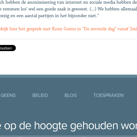
ch hebben de anonimisering van internet en sociale media hebben de z
lle remmen los' wel een goede zaak is geweest. (...) We hebben allemaa
bezig en een aantal partijen in het bijzonder niet."
kijk hier het gesprek met Koen Geens in "De zevende dag" vanaf 2m
 GEENS
BELEID
BLOG
TOESPRAKEN
je op de hoogte gehouden wo