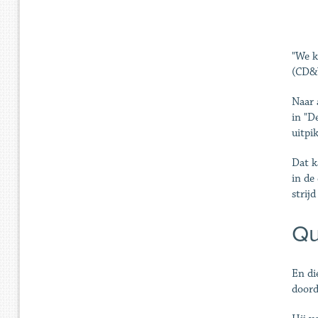
"We k
(CD&V
Naar 
in "D
uitpik
Dat k
in de
strij
Qu
En di
doord