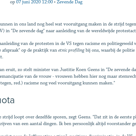
op
07 juni 2020 12:00
•
Zevende Dag
unnen in ons land nog heel wat vooruitgang maken in de strijd tegen
) in "De zevende dag" naar aanleiding van de wereldwijde protestacti
aanleiding van de protesten in de VS tegen racisme en politiegeweld
e afspraak" op de praktijk van
etnic profiling
bij ons, waarbij de polit
t.
an eruit, zo stelt minister van Justitie Koen Geens in "De zevende dag
 emancipatie van de vrouw - vrouwen hebben hier nog maar stemrecht s
d tegen, red.) racisme nog veel vooruitgang kunnen maken."
ota
e strijd loopt over dezelfde sporen, zegt Geens. "Dat zit in de eerste 
rijven van een aantal dingen. Ik ben persoonlijk altijd voorstander g