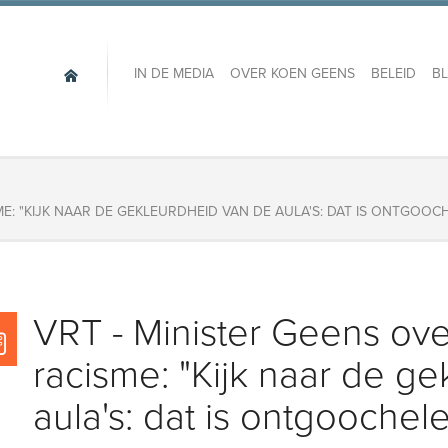
IN DE MEDIA
OVER KOEN GEENS
BELEID
B
ME: "KIJK NAAR DE GEKLEURDHEID VAN DE AULA'S: DAT IS ONTGOOC
VRT - Minister Geens over
racisme: "Kijk naar de g
aula's: dat is ontgoochel