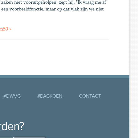
aken niet vooruitgeholpen, zegt hij. "Ik vraag me af
l een voorbeeldfunctie, maar op dat vlak zijn we niet
in50 »
#DWVG
#DAGKOEN
CONTACT
rden?