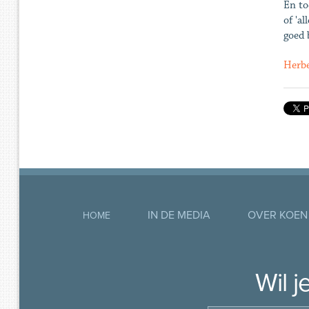
En to
of 'a
goed 
Herbe
IN DE MEDIA
OVER KOEN
HOME
Wil 