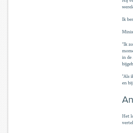
Hij v
werel
Ik be
Minis
"Ik z
momen
in de
bijge
"Als 
en bij
An
Het l
verte