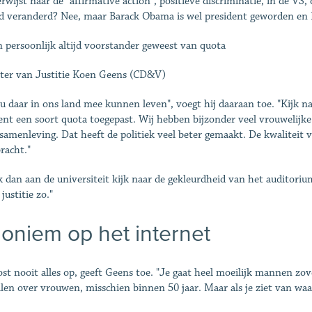
erwijst naar de "affirmative action", positieve discriminatie, in de VS
d veranderd? Nee, maar Barack Obama is wel president geworden en Hi
n persoonlijk altijd voorstander geweest van quota
ter van Justitie Koen Geens (CD&V)
ou daar in ons land mee kunnen leven", voegt hij daaraan toe. "Kijk na
t een soort quota toegepast. Wij hebben bijzonder veel vrouwelijke 
 samenleving. Dat heeft de politiek veel beter gemaakt. De kwaliteit 
bracht."
ik dan aan de universiteit kijk naar de gekleurdheid van het auditorium
 justitie zo."
oniem op het internet
ost nooit alles op, geeft Geens toe. "Je gaat heel moeilijk mannen z
llen over vrouwen, misschien binnen 50 jaar. Maar als je ziet van wa