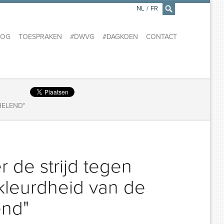
NL
/
FR
×
LOG
TOESPRAKEN
#DWVG
#DAGKOEN
CONTACT
HELEND"
 de strijd tegen
ekleurdheid van de
end"