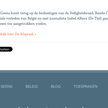
Geens komt terug op de beslissingen van de Veiligheidsraad, Bambi
iale verleden van België en met journaliste Isabel Albers (De Tijd) ga
weer toe aangetrokken voelen.
kijk hier De Afspraak »
 GEENS
BELEID
BLOG
TOESPRAKEN