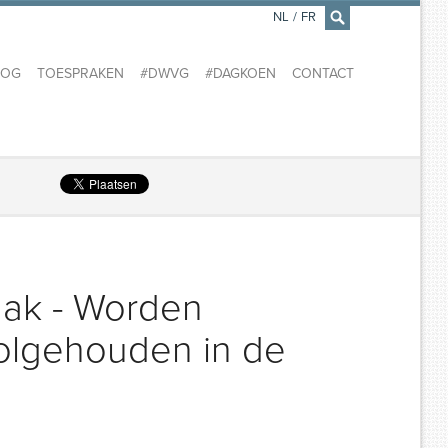
NL
/
FR
×
LOG
TOESPRAKEN
#DWVG
#DAGKOEN
CONTACT
aak - Worden
volgehouden in de