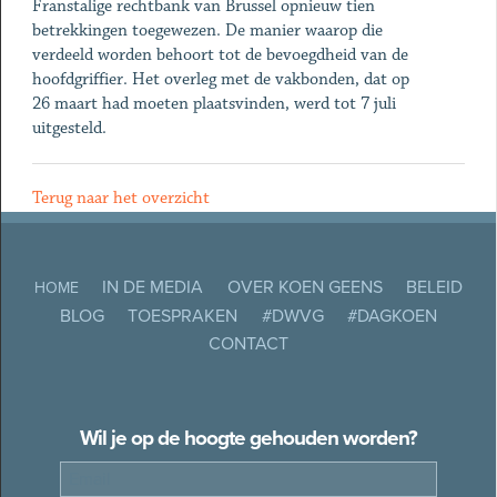
Franstalige rechtbank van Brussel opnieuw tien
betrekkingen toegewezen. De manier waarop die
verdeeld worden behoort tot de bevoegdheid van de
hoofdgriffier. Het overleg met de vakbonden, dat op
26 maart had moeten plaatsvinden, werd tot 7 juli
uitgesteld.
Terug naar het overzicht
IN DE MEDIA
OVER KOEN GEENS
BELEID
HOME
BLOG
TOESPRAKEN
#DWVG
#DAGKOEN
CONTACT
Wil je op de hoogte gehouden worden?