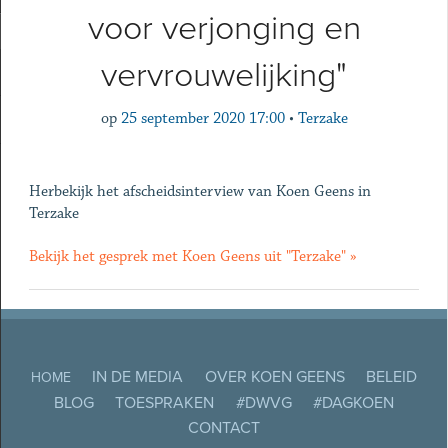
voor verjonging en
vervrouwelijking"
op
25 september 2020 17:00
•
Terzake
Herbekijk het afscheidsinterview van Koen Geens in
Terzake
Bekijk het gesprek met Koen Geens uit "Terzake" »
IN DE MEDIA
OVER KOEN GEENS
BELEID
HOME
BLOG
TOESPRAKEN
#DWVG
#DAGKOEN
CONTACT