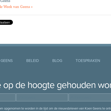
 Geens
de Week van Geens »
 GEENS
BELEID
BLOG
TOESPRAKEN
je op de hoogte gehouden wo
 om opgenomen te worden in de lijst om de nieuwsbrieven van Koen Geens te ontv