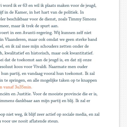
i word ik er 63 en wil ik plaats maken voor de jeugd,
jf in de Kamer, in het hart van de politiek. In
peler beschikbaar voor de dienst, zoals Timmy Simons
 meer, maar ik trek de spurt aan.
ert in een Avanti-regering. Wij kunnen zelf niet
n in Vlaanderen, maar ook omdat we geen sterke band
el, en ik zal mee mijn schouders zetten onder de
h, kwalitatief en historisch, maar ook kwantitatief.
i dat de toekomst aan de jeugd is, en dat zij onze
 resoluut koos voor Vivaldi. Naarmate men ouder
 hun partij, en vandaag vooral hun toekomst. Ik zal
in te springen, en alle mogelijke taken op te knappen
en vanaf 3u35min.
ën en Justitie. Voor de mooiste provincie die er is,
immens dankbaar aan mijn partij en blij. Ik zal er
p niet weg, ik blijf zeer actief op sociale media, en zal
u voor uw nooit aflatende steun.