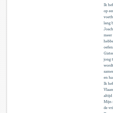
Ik he
op ee
voetb
lang 
Joach
meer 
hebbe
oefen
Giste
jong 
wordt
samen
en ha
Ik he
Vlaam
altij
Mijn 
de vr