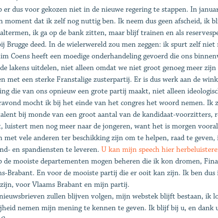
b er dus voor gekozen niet in de nieuwe regering te stappen. In januar
n moment dat ik zelf nog nuttig ben. Ik neem dus geen afscheid, ik bli
altermen, ik ga op de bank zitten, maar blijf trainen en als reserves
bij Brugge deed. In de wielerwereld zou men zeggen: ik spurt zelf niet
im Coens heeft een moedige onderhandeling gevoerd die ons binnenvo
de lakens uitdelen, niet alleen omdat we niet groot genoeg meer zij
n met een sterke Franstalige zusterpartij. Er is dus werk aan de wink
ing die van ons opnieuw een grote partij maakt, niet alleen ideologisc
ravond mocht ik bij het einde van het congres het woord nemen. Ik ze
talent bij monde van een groot aantal van de kandidaat-voorzitters,
, luistert men nog meer naar de jongeren, want het is morgen vooral
 met vele anderen ter beschikking zijn om te helpen, raad te geven, 
nd- en spandiensten te leveren.
U kan mijn speech hier herbeluister
b de mooiste departementen mogen beheren die ik kon dromen, Financi
s-Brabant. En voor de mooiste partij die er ooit kan zijn. Ik ben dus 
d zijn, voor Vlaams Brabant en mijn partij.
nieuwsbrieven zullen blijven volgen, mijn webstek blijft bestaan, ik loo
ijheid nemen mijn mening te kennen te geven. Ik blijf bij u, en dank 