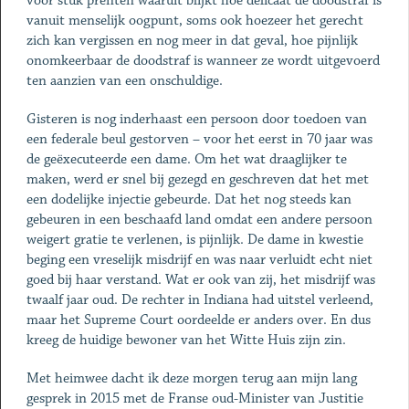
voor stuk prenten waaruit blijkt hoe delicaat de doodstraf is
vanuit menselijk oogpunt, soms ook hoezeer het gerecht
zich kan vergissen en nog meer in dat geval, hoe pijnlijk
onomkeerbaar de doodstraf is wanneer ze wordt uitgevoerd
ten aanzien van een onschuldige.
Gisteren is nog inderhaast een persoon door toedoen van
een federale beul gestorven – voor het eerst in 70 jaar was
de geëxecuteerde een dame. Om het wat draaglijker te
maken, werd er snel bij gezegd en geschreven dat het met
een dodelijke injectie gebeurde. Dat het nog steeds kan
gebeuren in een beschaafd land omdat een andere persoon
weigert gratie te verlenen, is pijnlijk. De dame in kwestie
beging een vreselijk misdrijf en was naar verluidt echt niet
goed bij haar verstand. Wat er ook van zij, het misdrijf was
twaalf jaar oud. De rechter in Indiana had uitstel verleend,
maar het Supreme Court oordeelde er anders over. En dus
kreeg de huidige bewoner van het Witte Huis zijn zin.
Met heimwee dacht ik deze morgen terug aan mijn lang
gesprek in 2015 met de Franse oud-Minister van Justitie