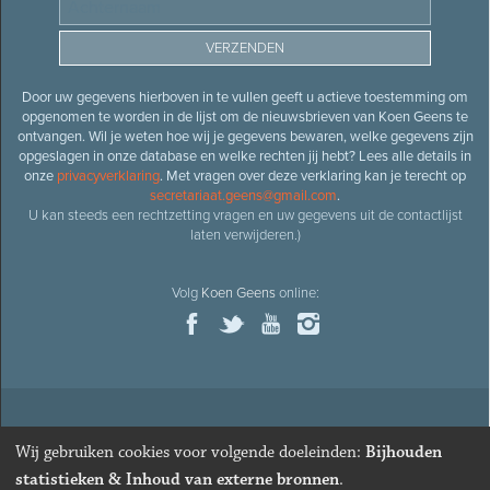
Door uw gegevens hierboven in te vullen geeft u actieve toestemming om
opgenomen te worden in de lijst om de nieuwsbrieven van Koen Geens te
ontvangen. Wil je weten hoe wij je gegevens bewaren, welke gegevens zijn
opgeslagen in onze database en welke rechten jij hebt? Lees alle details in
onze
privacyverklaring
. Met vragen over deze verklaring kan je terecht op
secretariaat.geens@gmail.com
.
U kan steeds een rechtzetting vragen en uw gegevens uit de contactlijst
laten verwijderen.)
Volg
Koen Geens
online:
© 2026
Oud-minister en ere-volksvertegenwoordiger
Koen
Wij gebruiken cookies voor volgende doeleinden:
Bijhouden
Geens
· Alle rechten voorbehouden ·
Cookies wijzigen
statistieken & Inhoud van externe bronnen
.
Webdesign
&
website ontwikkeling
door
Zenjoy in Leuven
. Powered by