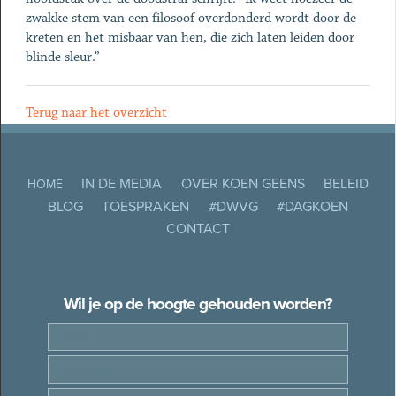
zwakke stem van een filosoof overdonderd wordt door de
kreten en het misbaar van hen, die zich laten leiden door
blinde sleur.”
Terug naar het overzicht
IN DE MEDIA
OVER KOEN GEENS
BELEID
HOME
BLOG
TOESPRAKEN
#DWVG
#DAGKOEN
CONTACT
Wil je op de hoogte gehouden worden?