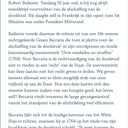
Robert Badinter. Vandaag 92 jaar oud, is hij nog altijd
wereldwijd voorvechter van de afschaffing van de
doodstraf. Hij slaagde zelf in Frankrijk in zijn opzet toen hij
Minister was onder President Mitterand.
Badinter voerde daarmee de erfenis uit van een 18e eeuwse
rechtsgeleerde Cesare Beccaria die toen al pleitte voor de
afschaffing van de doodstraf -in zijn onvolprezen en steeds
lezenswaardig meesterwerk “Over misdaden en straffen”
(1764). Voor Beccaria is de rechtvaardiging van de doodstraf
niet te vinden in een ‘recht’ van de Staat. De soevereiniteit
kan deze laatste niet het recht geven te doden. Wij geven
immers allemaal een zo klein mogelijk stuk van onze
vrijheid op aan de Staat. Hoe zou deze laatste zich dan
meester kunnen maken van ons hoogste goed, het leven
zelf? Beccaria vindt trouwens de lange gevangenisstraf
vanuit het standpunt van de afschrikking veel efficiënter.
Beccaria lijkt zich tot de huidige bewoner van het Witte
Huis te richten, wanneer hij in 1764 op het einde van zijn
hoofdstuk over de doodstraf schrijft: “Ik weet hoezeer de