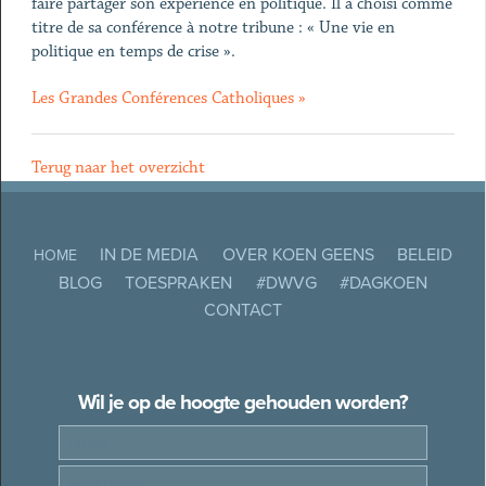
faire partager son expérience en politique. Il a choisi comme
titre de sa conférence à notre tribune : « Une vie en
politique en temps de crise ».
Les Grandes Conférences Catholiques »
Terug naar het overzicht
IN DE MEDIA
OVER KOEN GEENS
BELEID
HOME
BLOG
TOESPRAKEN
#DWVG
#DAGKOEN
CONTACT
Wil je op de hoogte gehouden worden?