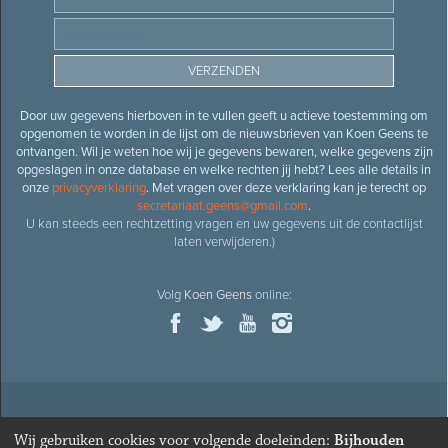
Door uw gegevens hierboven in te vullen geeft u actieve toestemming om
opgenomen te worden in de lijst om de nieuwsbrieven van Koen Geens te
ontvangen. Wil je weten hoe wij je gegevens bewaren, welke gegevens zijn
opgeslagen in onze database en welke rechten jij hebt? Lees alle details in
onze
privacyverklaring
. Met vragen over deze verklaring kan je terecht op
secretariaat.geens@gmail.com
.
U kan steeds een rechtzetting vragen en uw gegevens uit de contactlijst
laten verwijderen.)
Volg
Koen Geens
online:
© 2026
Oud-minister en ere-volksvertegenwoordiger
Koen
Wij gebruiken cookies voor volgende doeleinden:
Bijhouden