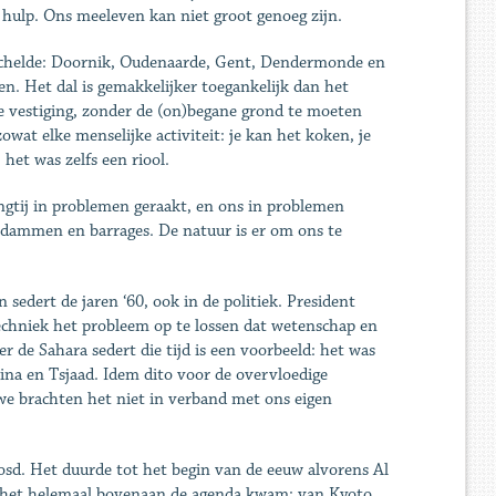
 hulp. Ons meeleven kan niet groot genoeg zijn.
e Schelde: Doornik, Oudenaarde, Gent, Dendermonde en
. Het dal is gemakkelijker toegankelijk dan het
de vestiging, zonder de (on)begane grond te moeten
wat elke menselijke activiteit: je kan het koken, je
het was zelfs een riool.
ngtij in problemen geraakt, en ons in problemen
 dammen en barrages. De natuur is er om ons te
sedert de jaren ‘60, ook in de politiek. President
chniek het probleem op te lossen dat wetenschap en
 de Sahara sedert die tijd is een voorbeeld: het was
kina en Tsjaad. Idem dito voor de overvloedige
we brachten het niet in verband met ons eigen
oosd. Het duurde tot het begin van de eeuw alvorens Al
r het helemaal bovenaan de agenda kwam: van Kyoto