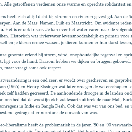
n. Alle getroffenen verdienen onze warme en oprechte solidariteit en
ns heeft zich altijd dicht bij stromen en rivieren gevestigd. Aan d
rpen. Aan de Maas: Namen, Luik en Maastricht. Om evidente redenen
au. Het is er ook frisser. Je kan over het water varen naar de volgen
iken. Historisch was rivierwater levensnoodzakelijk en primair voor zo
ezelf en je kleren ermee wassen, je dieren kunnen er hun dorst lessen, 
nze grootste vriend bij storm, wind, onophoudelijke regenval en spri
t, ligt voor de hand. Daarom hebben we dijken en bruggen gebouwd,
n, maar vraagt soms ook respect.
atverandering is een oud zeer, er wordt over geschreven en gesproken 
on (1965) en Henry Kissinger wat later vroegen de wetenschap en te
iek zelf hadden gecreëerd. De aanhoudende droogte in de landen onder
an ons bed dat de woestijn zich zuidwaarts uitbreidde naar Mali, Bur
onregens in Indië en Bangla Desh. Ook dat was ver van ons bed, en 
estend gedrag dat er nochtans de oorzaak van was.
eo-liberalisme heeft de problematiek in de jaren ‘80 en ‘90 verwaarl
uitkwam met zijn “inconvenient truth”. Het kostte nog 15 jaar voo