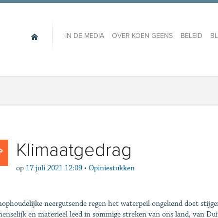
IN DE MEDIA
OVER KOEN GEENS
BELEID
B
Klimaatgedrag
op
17 juli 2021 12:09
•
Opiniestukken
nophoudelijke neergutsende regen het waterpeil ongekend doet stijg
enselijk en materieel leed in sommige streken van ons land, van Du