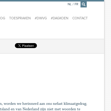
NL
/
FR
×
LOG
TOESPRAKEN
#DWVG
#DAGKOEN
CONTACT
en, worden we herinnerd aan ons nefast klimaatgedrag.
itsland en van Nederland zijn niet met woorden te