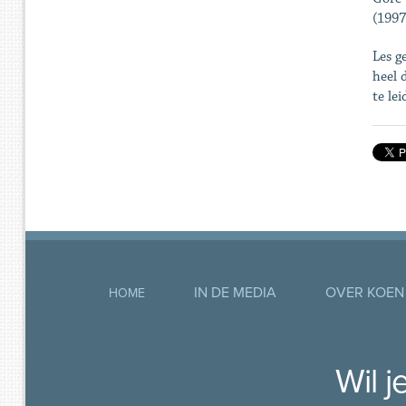
(1997
Les g
heel 
te le
IN DE MEDIA
OVER KOEN
HOME
Wil 