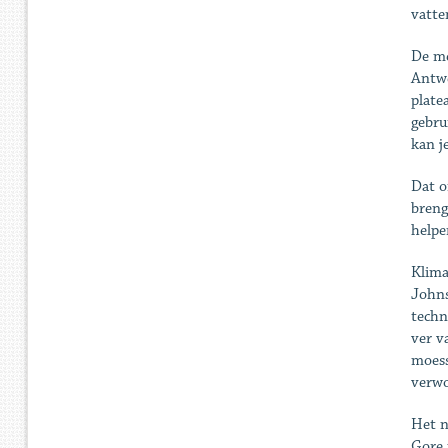
vatte
De me
Antwe
plate
gebru
kan j
Dat o
breng
helpe
Klima
Johns
techn
ver v
moess
verwo
Het n
Gore 