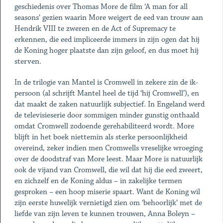
geschiedenis over Thomas More de film ‘A man for all
seasons’ gezien waarin More weigert de eed van trouw aan
Hendrik VIII te zweren en de Act of Supremacy te
erkennen, die eed impliceerde immers in zijn ogen dat hij
de Koning hoger plaatste dan zijn geloof, en dus moet hij
sterven.
In de trilogie van Mantel is Cromwell in zekere zin de ik-
persoon (al schrijft Mantel heel de tijd ‘hij Cromwell’), en
dat maakt de zaken natuurlijk subjectief. In Engeland werd
de televisieserie door sommigen minder gunstig onthaald
omdat Cromwell zodoende gerehabiliteerd wordt. More
blijft in het boek niettemin als sterke persoonlijkheid
overeind, zeker indien men Cromwells vreselijke wroeging
over de doodstraf van More leest. Maar More is natuurlijk
ook de vijand van Cromwell, die wil dat hij die eed zweert,
en zichzelf en de Koning aldus – in zakelijke termen
gesproken – een hoop miserie spaart. Want de Koning wil
zijn eerste huwelijk vernietigd zien om ‘behoorlijk’ met de
liefde van zijn leven te kunnen trouwen, Anna Boleyn –