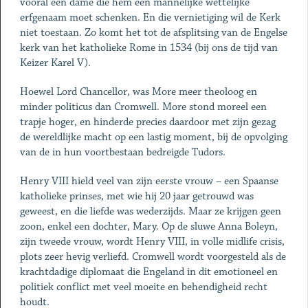
vooral een dame die hem een mannelijke wettelijke
erfgenaam moet schenken. En die vernietiging wil de Kerk
niet toestaan. Zo komt het tot de afsplitsing van de Engelse
kerk van het katholieke Rome in 1534 (bij ons de tijd van
Keizer Karel V).
Hoewel Lord Chancellor, was More meer theoloog en
minder politicus dan Cromwell. More stond moreel een
trapje hoger, en hinderde precies daardoor met zijn gezag
de wereldlijke macht op een lastig moment, bij de opvolging
van de in hun voortbestaan bedreigde Tudors.
Henry VIII hield veel van zijn eerste vrouw – een Spaanse
katholieke prinses, met wie hij 20 jaar getrouwd was
geweest, en die liefde was wederzijds. Maar ze krijgen geen
zoon, enkel een dochter, Mary. Op de sluwe Anna Boleyn,
zijn tweede vrouw, wordt Henry VIII, in volle midlife crisis,
plots zeer hevig verliefd. Cromwell wordt voorgesteld als de
krachtdadige diplomaat die Engeland in dit emotioneel en
politiek conflict met veel moeite en behendigheid recht
houdt.