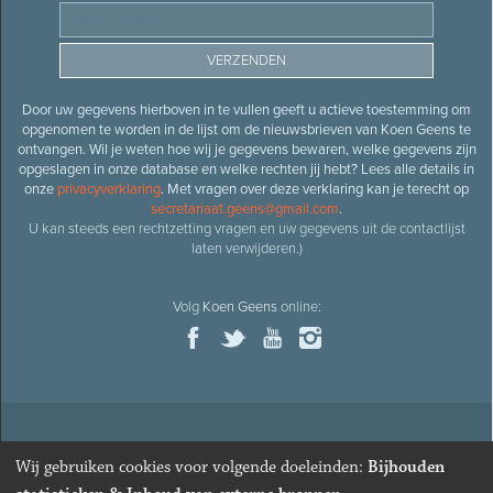
Door uw gegevens hierboven in te vullen geeft u actieve toestemming om
opgenomen te worden in de lijst om de nieuwsbrieven van Koen Geens te
ontvangen. Wil je weten hoe wij je gegevens bewaren, welke gegevens zijn
opgeslagen in onze database en welke rechten jij hebt? Lees alle details in
onze
privacyverklaring
. Met vragen over deze verklaring kan je terecht op
secretariaat.geens@gmail.com
.
U kan steeds een rechtzetting vragen en uw gegevens uit de contactlijst
laten verwijderen.)
Volg
Koen Geens
online:
© 2026
Oud-minister en ere-volksvertegenwoordiger
Koen
Wij gebruiken cookies voor volgende doeleinden:
Bijhouden
Geens
· Alle rechten voorbehouden ·
Cookies wijzigen