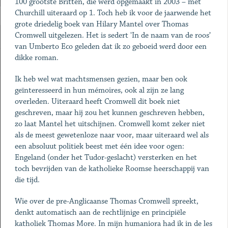
100 grootste Britten, die werd opgemaakt in 2003 – met
Churchill uiteraard op 1. Toch heb ik voor de jaarwende het
grote driedelig boek van Hilary Mantel over Thomas
Cromwell uitgelezen. Het is sedert 'In de naam van de roos’
van Umberto Eco geleden dat ik zo geboeid werd door een
dikke roman.
Ik heb wel wat machtsmensen gezien, maar ben ook
geïnteresseerd in hun mémoires, ook al zijn ze lang
overleden. Uiteraard heeft Cromwell dit boek niet
geschreven, maar hij zou het kunnen geschreven hebben,
zo laat Mantel het uitschijnen. Cromwell komt zeker niet
als de meest gewetenloze naar voor, maar uiteraard wel als
een absoluut politiek beest met één idee voor ogen:
Engeland (onder het Tudor-geslacht) versterken en het
toch bevrijden van de katholieke Roomse heerschappij van
die tijd.
Wie over de pre-Anglicaanse Thomas Cromwell spreekt,
denkt automatisch aan de rechtlijnige en principiële
katholiek Thomas More. In mijn humaniora had ik in de les