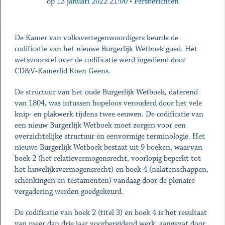
op
13 januari 2022 21:00
•
Persberichten
De Kamer van volksvertegenwoordigers keurde de
codificatie van het nieuwe Burgerlijk Wetboek goed. Het
wetsvoorstel over de codificatie werd ingediend door
CD&V-Kamerlid Koen Geens.
De structuur van het oude Burgerlijk Wetboek, daterend
van 1804, was intussen hopeloos verouderd door het vele
knip- en plakwerk tijdens twee eeuwen. De codificatie van
een nieuw Burgerlijk Wetboek moet zorgen voor een
overzichtelijke structuur en eenvormige terminologie. Het
nieuwe Burgerlijk Wetboek bestaat uit 9 boeken, waarvan
boek 2 (het relatievermogensrecht, voorlopig beperkt tot
het huwelijksvermogensrecht) en boek 4 (nalatenschappen,
schenkingen en testamenten) vandaag door de plenaire
vergadering werden goedgekeurd.
De codificatie van boek 2 (titel 3) en boek 4 is het resultaat
van meer dan drie jaar voorbereidend werk, aangevat door