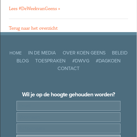
Lees #DeWeekvanGeens »
Terug naar het overzicht
IN DE MEDIA
OVER KOEN GEENS
BELEID
HOME
BLOG
TOESPRAKEN
#DWVG
#DAGKOEN
CONTACT
Wil je op de hoogte gehouden worden?