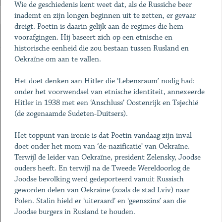
Wie de geschiedenis kent weet dat, als de Russiche beer
inademt en zijn longen beginnen uit te zetten, er gevaar
dreigt. Poetin is daarin gelijk aan de regimes die hem
voorafgingen. Hij baseert zich op een etnische en
historische eenheid die zou bestaan tussen Rusland en
Oekraïne om aan te vallen.
Het doet denken aan Hitler die ‘Lebensraum’ nodig had:
onder het voorwendsel van etnische identiteit, annexeerde
Hitler in 1938 met een ‘Anschluss’ Oostenrijk en Tsjechië
(de zogenaamde Sudeten-Duitsers).
Het toppunt van ironie is dat Poetin vandaag zijn inval
doet onder het mom van ‘de-nazificatie’ van Oekraïne.
Terwijl de leider van Oekraïne, president Zelensky, Joodse
ouders heeft. En terwijl na de Tweede Wereldoorlog de
Joodse bevolking werd gedeporteerd vanuit Russisch
geworden delen van Oekraïne (zoals de stad Lviv) naar
Polen. Stalin hield er ‘uiteraard’ en ‘geenszins’ aan die
Joodse burgers in Rusland te houden.