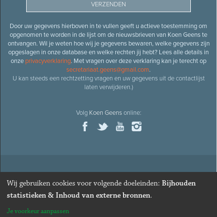
Door uw gegevens hierboven in te vullen geeft u actieve toestemming om
opgenomen te worden in de lijst om de nieuwsbrieven van Koen Geens te
ontvangen. Wil je weten hoe wij je gegevens bewaren, welke gegevens zijn
opgeslagen in onze database en welke rechten jij hebt? Lees alle details in
onze
privacyverklaring
. Met vragen over deze verklaring kan je terecht op
secretariaat.geens@gmail.com
.
U kan steeds een rechtzetting vragen en uw gegevens uit de contactlijst
laten verwijderen.)
Volg
Koen Geens
online:
© 2026
Oud-minister en ere-volksvertegenwoordiger
Koen
Wij gebruiken cookies voor volgende doeleinden:
Bijhouden
Geens
· Alle rechten voorbehouden ·
Cookies wijzigen
statistieken & Inhoud van externe bronnen
.
Webdesign
&
website ontwikkeling
door
Zenjoy in Leuven
. Powered by
Je voorkeur aanpassen
Nimbu
.