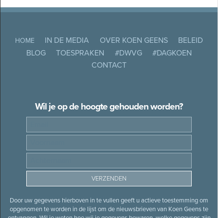
IN DE MEDIA
OVER KOEN GEENS
BELEID
HOME
BLOG
TOESPRAKEN
#DWVG
#DAGKOEN
CONTACT
Wil je op de hoogte gehouden worden?
Door uw gegevens hierboven in te vullen geeft u actieve toestemming om
opgenomen te worden in de lijst om de nieuwsbrieven van Koen Geens te
ontvangen. Wil je weten hoe wij je gegevens bewaren, welke gegevens zijn