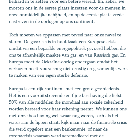
keihard in te zetten voor een betere wereld. En, zeker, we
moeten ons in de eerste plaats inzetten voor de mensen in
onze onmiddellijke nabijheid, en op de eerste plaats vrede
nastreven in de oorlogen op ons continent.
Toch moeten we oppassen met teveel naar onze navel te
staren. De gascrisis is in hoofdzaak een Europese crisis
omdat wij een bepaalde energiepolitiek gevoerd hebben die
ons te afhankelijk maakte van gas, en van Russisch gas. En
Europa moet de Oekraïne-oorlog ondergaan omdat het
verkozen heeft vooralsnog niet ernstig en gezamenlijk werk
te maken van een eigen sterke defensie.
Europa is een rijk continent met een grote geschiedenis.
Het is een vooruitstrevende en fijne beschaving die liefst
50% van alle middelen die mondiaal aan sociale zekerheid
worden besteed voor haar rekening neemt. We kunnen ons
met onze beschaving weliswaar nog weren, toch als het
water aan de lippen staat: kijk maar naar de financiële crisis
die werd opgelost met een bankenunie, of naar de
coronacrisis waaraan werd geremedieerd met de