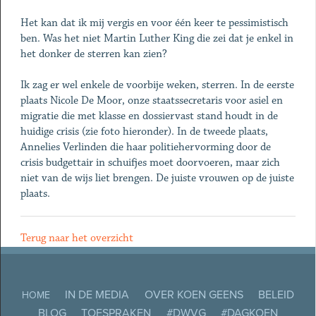
Het kan dat ik mij vergis en voor één keer te pessimistisch
ben. Was het niet Martin Luther King die zei dat je enkel in
het donker de sterren kan zien?
Ik zag er wel enkele de voorbije weken, sterren. In de eerste
plaats Nicole De Moor, onze staatssecretaris voor asiel en
migratie die met klasse en dossiervast stand houdt in de
huidige crisis (zie foto hieronder). In de tweede plaats,
Annelies Verlinden die haar politiehervorming door de
crisis budgettair in schuifjes moet doorvoeren, maar zich
niet van de wijs liet brengen. De juiste vrouwen op de juiste
plaats.
Terug naar het overzicht
IN DE MEDIA
OVER KOEN GEENS
BELEID
HOME
BLOG
TOESPRAKEN
#DWVG
#DAGKOEN