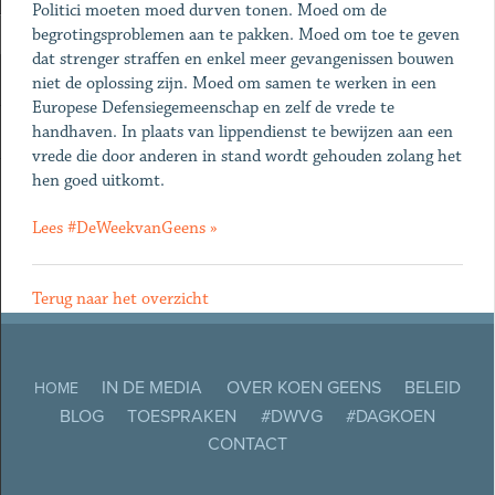
Politici moeten moed durven tonen. Moed om de
begrotingsproblemen aan te pakken. Moed om toe te geven
dat strenger straffen en enkel meer gevangenissen bouwen
niet de oplossing zijn. Moed om samen te werken in een
Europese Defensiegemeenschap en zelf de vrede te
handhaven. In plaats van lippendienst te bewijzen aan een
vrede die door anderen in stand wordt gehouden zolang het
hen goed uitkomt.
Lees #DeWeekvanGeens »
Terug naar het overzicht
IN DE MEDIA
OVER KOEN GEENS
BELEID
HOME
BLOG
TOESPRAKEN
#DWVG
#DAGKOEN
CONTACT