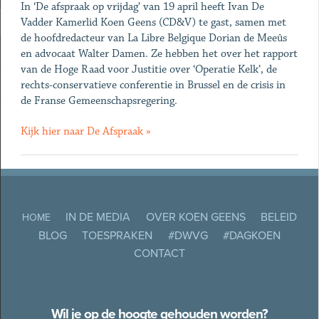
In ‘De afspraak op vrijdag’ van 19 april heeft Ivan De
Vadder Kamerlid Koen Geens (CD&V) te gast, samen met
de hoofdredacteur van La Libre Belgique Dorian de Meeûs
en advocaat Walter Damen. Ze hebben het over het rapport
van de Hoge Raad voor Justitie over ‘Operatie Kelk’, de
rechts-conservatieve conferentie in Brussel en de crisis in
de Franse Gemeenschapsregering.
Kijk hier naar De Afspraak »
IN DE MEDIA
OVER KOEN GEENS
BELEID
HOME
BLOG
TOESPRAKEN
#DWVG
#DAGKOEN
CONTACT
Wil je op de hoogte gehouden worden?