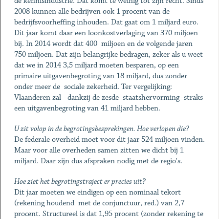
de kennisindustrie. Dat komt te weinig tot zijn recht. Sinds
2008 kunnen alle bedrijven ook 1 procent van de
bedrijfsvoorheffing inhouden. Dat gaat om 1 miljard euro.
Dit jaar komt daar een loonkostverlaging van 370 miljoen
bij. In 2014 wordt dat 400 miljoen en de volgende jaren
750 miljoen. Dat zijn belangrijke bedragen, zeker als u weet
dat we in 2014 3,5 miljard moeten besparen, op een
primaire uitgavenbegroting van 18 miljard, dus zonder
onder meer de sociale zekerheid. Ter vergelijking:
Vlaanderen zal - dankzij de zesde staatshervorming- straks
een uitgavenbegroting van 41 miljard hebben.
U zit volop in de begrotingsbesprekingen. Hoe verlopen die?
De federale overheid moet voor dit jaar 524 miljoen vinden.
Maar voor alle overheden samen zitten we dicht bij 1
miljard. Daar zijn dus afspraken nodig met de regio's.
Hoe ziet het begrotingstraject er precies uit?
Dit jaar moeten we eindigen op een nominaal tekort
(rekening houdend met de conjunctuur, red.) van 2,7
procent. Structureel is dat 1,95 procent (zonder rekening te