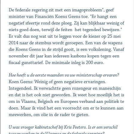
De federale regering zit met een imagoprobleem", geef
minister van Financiën Koens Geens toe. "Er hangt een
negatief sfeertje rond deze ploeg. Zij kan blijkbaar weinig of
niets goed doen, terwijl de feiten het tegendeel bewijzen."
Er valt dus nog wat uit te leggen voor de kiezer op 25 mei
2014 naar de stembus wordt geroepen. Een van de wapens
die Koens Geens in de strijd gooit, is een volkslening. Vanaf
november dit jaar kan iedereen kasbons kopen tegen een
fiscaal gunsttarief. De minimale inleg is 200 euro.
Hoe heeft u de eerste maanden va uw ministerschap ervaren?
Koen Geens: Weinig of geen negatieve ervaringen.
Integendeel. Ik verwachtte geen rozengeur en maneschijn
en dat is het ook niet geworden. Ik weet hoe moeilijk het is
om in Vlaams, Belgisch en Europees verband aan politiek te
doen. Maar ik vind het een voorrecht om er te kunnen aan
meewerken, om olie in de rader te gieten.
U was vroeger kabinetschef bij Kris Peeters. Is er een verschil
tussen werken in de Vlaamse en de federale regering?