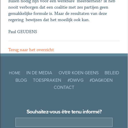
zullen nodig zijn voor een werkbare meerderheid? Ik heb
nooit verborgen dat een coalitie met zes partijen geen
gemakkelijke formule is. Maar de resultaten van deze
regering bewijzen dat het moeilijk ook kan.
Paul GEUDENS
Terug naar het overzicht
IN DE MEDIA
OVER KOEN GEENS
BELEID
HOME
BLOG
TOESPRAKEN
#DWVG
#DAGKOEN
CONTACT
Souhaitez-vous être tenu informé?