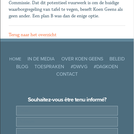
Commissie. Dat dit potentieel vuurwerk is om de huidige
waarborgregeling van tafel te vegen, beseft Koen Geens als
geen ander. Een plan B was dan de enige optie.
Terug naar het overzicht
IN DE MEDIA
OVER KOEN GEENS
BELEID
HOME
BLOG
TOESPRAKEN
#DWVG
#DAGKOEN
CONTACT
Souhaitez-vous être tenu informé?