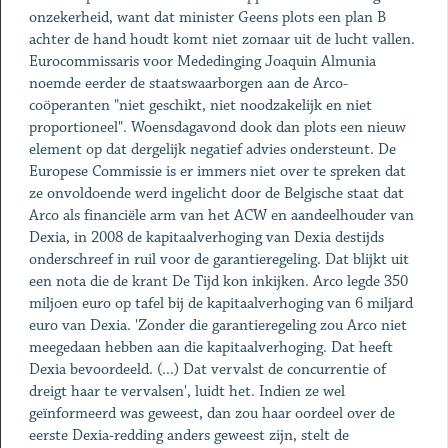
onzekerheid, want dat minister Geens plots een plan B
achter de hand houdt komt niet zomaar uit de lucht vallen.
Eurocommissaris voor Mededinging Joaquin Almunia
noemde eerder de staatswaarborgen aan de Arco-
coöperanten "niet geschikt, niet noodzakelijk en niet
proportioneel". Woensdagavond dook dan plots een nieuw
element op dat dergelijk negatief advies ondersteunt. De
Europese Commissie is er immers niet over te spreken dat
ze onvoldoende werd ingelicht door de Belgische staat dat
Arco als financiële arm van het ACW en aandeelhouder van
Dexia, in 2008 de kapitaalverhoging van Dexia destijds
onderschreef in ruil voor de garantieregeling. Dat blijkt uit
een nota die de krant De Tijd kon inkijken. Arco legde 350
miljoen euro op tafel bij de kapitaalverhoging van 6 miljard
euro van Dexia. 'Zonder die garantieregeling zou Arco niet
meegedaan hebben aan die kapitaalverhoging. Dat heeft
Dexia bevoordeeld. (...) Dat vervalst de concurrentie of
dreigt haar te vervalsen', luidt het. Indien ze wel
geïnformeerd was geweest, dan zou haar oordeel over de
eerste Dexia-redding anders geweest zijn, stelt de