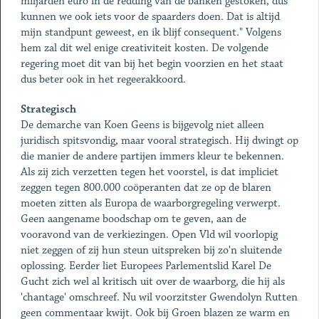
miljarden euro in de redding van de banken gestoken, dus
kunnen we ook iets voor de spaarders doen. Dat is altijd
mijn standpunt geweest, en ik blijf consequent." Volgens
hem zal dit wel enige creativiteit kosten. De volgende
regering moet dit van bij het begin voorzien en het staat
dus beter ook in het regeerakkoord.
Strategisch
De demarche van Koen Geens is bijgevolg niet alleen
juridisch spitsvondig, maar vooral strategisch. Hij dwingt op
die manier de andere partijen immers kleur te bekennen.
Als zij zich verzetten tegen het voorstel, is dat impliciet
zeggen tegen 800.000 coöperanten dat ze op de blaren
moeten zitten als Europa de waarborgregeling verwerpt.
Geen aangename boodschap om te geven, aan de
vooravond van de verkiezingen. Open Vld wil voorlopig
niet zeggen of zij hun steun uitspreken bij zo'n sluitende
oplossing. Eerder liet Europees Parlementslid Karel De
Gucht zich wel al kritisch uit over de waarborg, die hij als
'chantage' omschreef. Nu wil voorzitster Gwendolyn Rutten
geen commentaar kwijt. Ook bij Groen blazen ze warm en