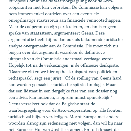
Europese Commissie de waarborgregeling voor de Arco-
coöperanten niet kan verbreken. De Commissie kan volgens
hem immers enkel oordelen over een eventuele
onregelmatige staatssteun aan financiële vennootschappen.
Maar de coöperanten zijn particulieren, en dan is er geen
sprake van staatssteun, argumenteert Geens. Deze
argumentatie heeft hij nu dan ook als bijkomende juridische
analyse overgemaakt aan de Commissie. Die moet zich nu
buigen over dat argument, waardoor de definitieve
uitspraak van de Commissie andermaal verdaagd wordt.
Hopelijk tot na de verkiezingen, is de officieuze denkpiste.
"Daarmee zitten we hier op het kruispunt van politiek en
rechtspraak", zegt een jurist. "Of de stelling van Geens hard
kan worden gemaakt is juridische spitstechnologie. Maar
dat een lidstaat in een dergelijke fase van een dossier nog
een advies kan indienen, is op zijn minst opmerkelijk."
Geens verzekert ook dat de Belgische staat de
waarborgregeling voor de Arco-coöperanten op 'alle fronten'
juridisch zal blijven verdedigen. Mocht Europa met andere
woorden alsnog zijn redenering niet volgen, dan wil hij naar
het Europees Hof van Justitie stappen. En toch knaagt de