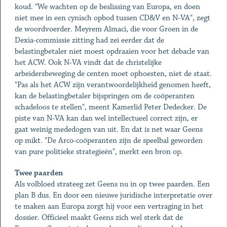
koud. "We wachten op de beslissing van Europa, en doen
niet mee in een cynisch opbod tussen CD&V en N-VA", zegt
de woordvoerder. Meyrem Almaci, die voor Groen in de
Dexia-commissie zitting had zei eerder dat de
belastingbetaler niet moest opdraaien voor het debacle van
het ACW. Ook N-VA vindt dat de christelijke
arbeidersbeweging de centen moet ophoesten, niet de staat.
"Pas als het ACW zijn verantwoordelijkheid genomen heeft,
kan de belastingbetaler bijspringen om de coöperanten
schadeloos te stellen", meent Kamerlid Peter Dedecker. De
piste van N-VA kan dan wel intellectueel correct zijn, er
gaat weinig mededogen van uit. En dat is net waar Geens
op mikt. "De Arco-coöperanten zijn de speelbal geworden
van pure politieke strategieën", merkt een bron op.
Twee paarden
Als volbloed strateeg zet Geens nu in op twee paarden. Een
plan B dus. En door een nieuwe juridische interpretatie over
te maken aan Europa zorgt hij voor een vertraging in het
dossier. Officieel maakt Geens zich wel sterk dat de