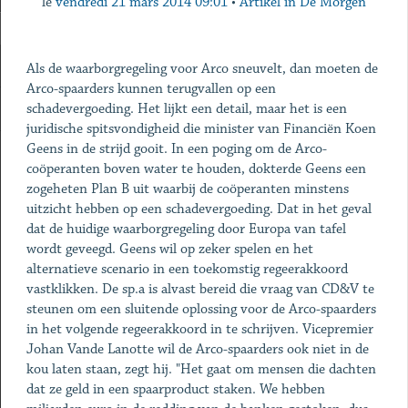
le
vendredi 21 mars 2014 09:01
•
Artikel in De Morgen
Als de waarborgregeling voor Arco sneuvelt, dan moeten de
Arco-spaarders kunnen terugvallen op een
schadevergoeding. Het lijkt een detail, maar het is een
juridische spitsvondigheid die minister van Financiën Koen
Geens in de strijd gooit. In een poging om de Arco-
coöperanten boven water te houden, dokterde Geens een
zogeheten Plan B uit waarbij de coöperanten minstens
uitzicht hebben op een schadevergoeding. Dat in het geval
dat de huidige waarborgregeling door Europa van tafel
wordt geveegd. Geens wil op zeker spelen en het
alternatieve scenario in een toekomstig regeerakkoord
vastklikken. De sp.a is alvast bereid die vraag van CD&V te
steunen om een sluitende oplossing voor de Arco-spaarders
in het volgende regeerakkoord in te schrijven. Vicepremier
Johan Vande Lanotte wil de Arco-spaarders ook niet in de
kou laten staan, zegt hij. "Het gaat om mensen die dachten
dat ze geld in een spaarproduct staken. We hebben