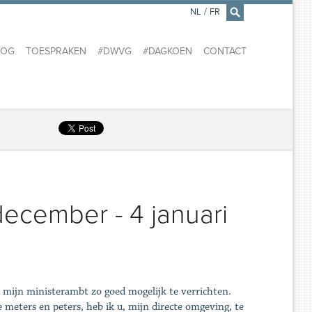
NL
/
FR
×
LOG
TOESPRAKEN
#DWVG
#DAGKOEN
CONTACT
ecember - 4 januari
d mijn ministerambt zo goed mogelijk te verrichten.
 meters en peters, heb ik u, mijn directe omgeving, te