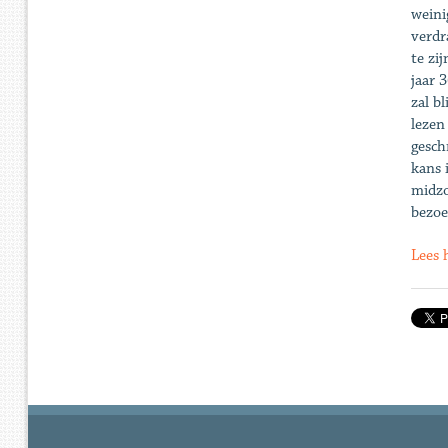
weini
verdr
te zi
jaar 
zal b
lezen
gesch
kans 
midzo
bezoe
Lees 