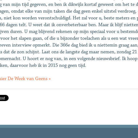
g van mijn tijd gegeven, en ben ik dikwijls kortaf geweest om het te 
agen, omdat elke van mijn taken die dag geen enkel uitstel verdroeg,
jn, niet kon worden verontschuldigd. Het zal voor u, beste meters en 
366 dagen telt. U weet dat ik onverbeterbaar ben. Maar ik blijf niett
lijven duren. U mag blijvend rekenen op mijn speciaal voor u bestemde 
 voor het slapen gaan, of die u bijzonder toelachen als u een wat vre
reven interview opmerkt. Die 366e dag bied ik u niettemin graag aan
is dat de zon schijnt. Laat ons de langste dag maar nemen, zondag 21
mernacht. U hoort er nog van, in een volgende nieuwsbrief. Ik hoop
ken, daarvoor heb ik in 2015 nog geen tijd.
hier De Week van Geens »