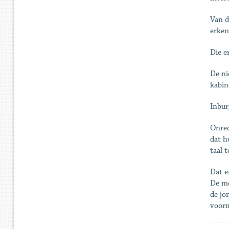
Van d
erken
Die e
De ni
kabin
Inbur
Onrec
dat h
taal t
Dat e
De mo
de jo
voorm