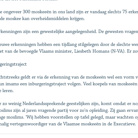
e ongeveer 300 moskeeën in ons land zijn er vandaag slechts 75 erken
de moskee kan overheidsmiddelen krijgen.
rkenningen zijn een gewestelijke aangelegenheid. De gewesten vragen 
euwe erkenningen hebben een tijdlang stilgelegen door de slechte we
et van de bevoegde Vlaams minister, Liesbeth Homans (N-VA). Er zoud
geringstraject
htstreeks geldt er via de erkenning van de moskeeën wel een vorm v
un imams een inburgeringstraject volgen. Veel koepels van moskeeë
e leren.
r zo weinig Nederlandssprekende geestelijken zijn, komt omdat er no
slims zijn al jaren vragende partij voor zo'n opleiding. Zij gaan ervan
nge moslims. 'Wij hebben voorstellen op tafel gelegd, maar wachten op 
alig vertegenwoordiger van de Vlaamse moskeeën in de Executieve.