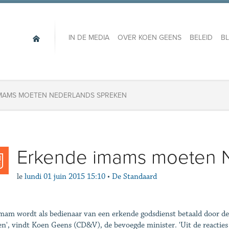
IN DE MEDIA
OVER KOEN GEENS
BELEID
B
MAMS MOETEN NEDERLANDS SPREKEN
Erkende imams moeten 
le
lundi 01 juin 2015 15:10
•
De Standaard
mam wordt als bedienaar van een erkende godsdienst betaald door de 
n', vindt Koen Geens (CD&V), de bevoegde minister. ­'Uit de reactie