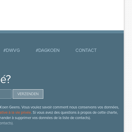
#DWVG
#DAGKOEN
CONTACT
mé?
s de Koen Geens. Vous voulez savoir comment nous conservons vos données,
ative à la vie privée
. Si vous avez des questions à propos de cette charte,
mander à supprimer vos données de la liste de contacts).
ontacts).