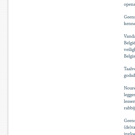
opens
Geens
kenne
Vanda
Belgi
veili
Belgi
Taalv
godsd
Noure
legge
lesse
rabbi
Geens
(de)r
invlo