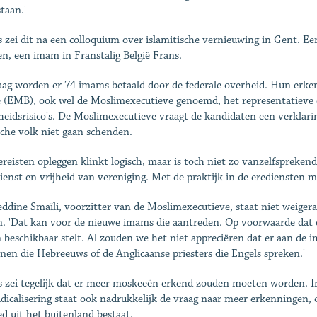
taan.'
 zei dit na een colloquium over islamitische vernieuwing in Gent. 
n, een imam in Franstalig België Frans.
ag worden er 74 imams betaald door de federale overheid. Hun erke
ë (EMB), ook wel de Moslimexecutieve genoemd, het representatieve o
gheidsrisico's. De Moslimexecutieve vraagt de kandidaten een verklar
sche volk niet gaan schenden.
ereisten opleggen klinkt logisch, maar is toch niet zo vanzelfspreke
ienst en vrijheid van vereniging. Met de praktijk in de erediensten m
ddine Smaïli, voorzitter van de Moslimexecutieve, staat niet weigera
n. 'Dat kan voor de nieuwe imams die aantreden. Op voorwaarde dat d
n beschikbaar stelt. Al zouden we het niet appreciëren dat er aan de
jnen die Hebreeuws of de Anglicaanse priesters die Engels spreken.'
 zei tegelijk dat er meer moskeeën erkend zouden moeten worden. In
adicalisering staat ook nadrukkelijk de vraag naar meer erkenningen,
ed uit het buitenland bestaat.