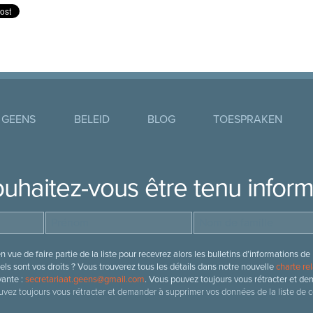
 GEENS
BELEID
BLOG
TOESPRAKEN
uhaitez-vous être tenu infor
 vue de faire partie de la liste pour recevrez alors les bulletins d’information
ls sont vos droits ? Vous trouverez tous les détails dans notre nouvelle
charte rel
vante :
secretariaat.geens@gmail.com
. Vous pouvez toujours vous rétracter et de
vez toujours vous rétracter et demander à supprimer vos données de la liste de c