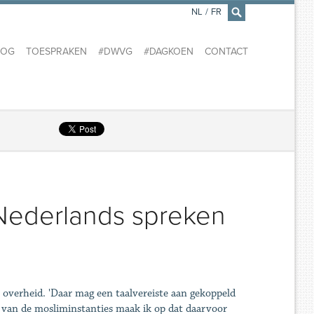
NL
/
FR
×
LOG
TOESPRAKEN
#DWVG
#DAGKOEN
CONTACT
Nederlands spreken
overheid. 'Daar mag een taalvereiste aan gekoppeld
s van de mosliminstanties maak ik op dat daarvoor