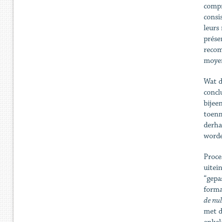
compr
consi
leurs
prése
recom
moyen
Wat d
concl
bijee
toenm
derha
word
Proce
uitei
“gepa
forma
de nul
met d