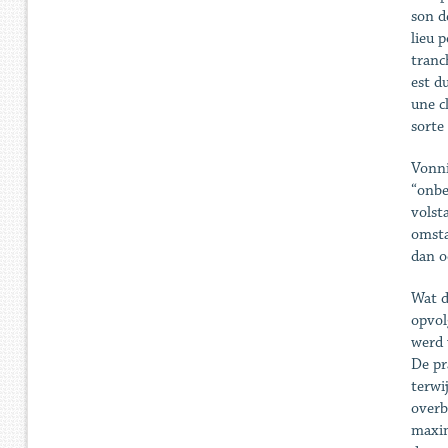
son de
lieu 
tranch
est d
une c
sorte
Vonni
“onbe
volst
omsta
dan o
Wat d
opvol
werd 
De pr
terwi
overb
maxim