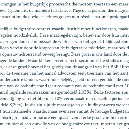
rmingen in het burgerlijk procesrecht die moeten toestaan een meer e
elève également, de manière facultative, l'âge de la pension des magist
 prescription de quelques crimes graves non résolus par une prolongati
eilijke budgettaire context waarin Justitie moet functioneren, maak
egelen noodzakelijk. Deze maatregelen zijn, benevens door hun intrin
vaardigen door de noodzaak de werklast van het gerechtelijk systeem
alleen vereist door de krapte van de budgettaire middelen, maar ook
s opnieuw achterstand teweeg brengt. Deze groei is ons land door de 
gende landen. Maar blijkens recente rechtseconomische studies die ge
n, is deze groei bovenal het gevolg van de aangroei van het BBP. Uit
oor de toename van het aantal advocaten (een toename van het aant
 onderzochte landen, waaronder België, geleid tot een gemiddelde t
me van de rechtsbijstand (een toename van de rechtsbijstand met 10%
antal ingeleide rechtszaken metgemiddeld 2,03%). Beide factoren zijn
een stijging van het bbp met 10% veroorzaakte in diezelfde periode
deld 8,39%). In die zin zijn de maatregelen die in dit ontwerp worde
t hun intrinsieke waarde, maar evenzeer vanuit de huidige budgettair
misch groeipad van nature een quasi even sterke groei van het recht
m, en niet alleen omwille van de budgettaire context, moeten het gere