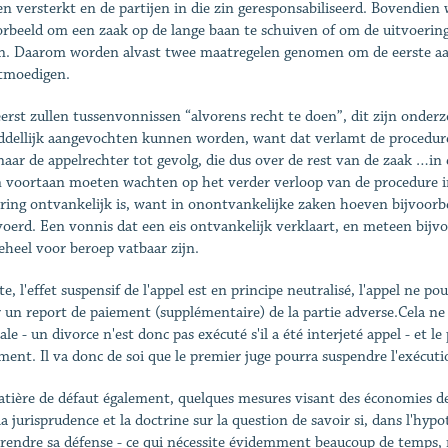
n versterkt en de partijen in die zin geresponsabiliseerd. Bovendie
orbeeld om een zaak op de lange baan te schuiven of om de uitvoering 
en. Daarom worden alvast twee maatregelen genomen om de eerste aa
tmoedigen.
erst zullen tussenvonnissen “alvorens recht te doen”, dit zijn onder
dellijk aangevochten kunnen worden, want dat verlamt de procedure 
naar de appelrechter tot gevolg, die dus over de rest van de zaak …in 
n voortaan moeten wachten op het verder verloop van de procedure in
ring ontvankelijk is, want in onontvankelijke zaken hoeven bijvoorb
voerd. Een vonnis dat een eis ontvankelijk verklaart, en meteen bijvoo
geheel voor beroep vatbaar zijn.
te, l'effet suspensif de l'appel est en principe neutralisé, l'appel ne 
r un report de paiement (supplémentaire) de la partie adverse.Cela 
ale - un divorce n'est donc pas exécuté s'il a été interjeté appel - et le
ment. Il va donc de soi que le premier juge pourra suspendre l'exécut
tière de défaut également, quelques mesures visant des économies d
a jurisprudence et la doctrine sur la question de savoir si, dans l'hypo
prendre sa défense - ce qui nécessite évidemment beaucoup de temps, n