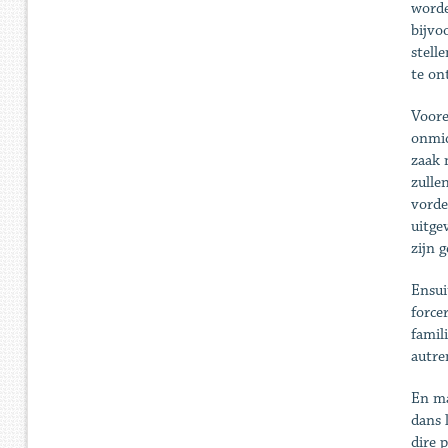
worde
bijvo
stell
te on
Voore
onmid
zaak 
zulle
vorde
uitge
zijn 
Ensui
force
famili
autre
En ma
dans l
dire 