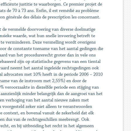
fficiënte justitie te waarborgen. Ce premier projet de
rats de 70 à 73 ans. Enfin, il est remédié au problème
on générale des délais de prescription les concernant.
t de versnelde doorvoering van diverse doelmatige
sieke waarde, wat hun snelle invoering betreft te
 te verminderen. Deze versnelling wordt overigens
 door de constante toename van het aantal gedingen die
aard van het procedurerecht groter dan in vele ons
baseerd zijn op statistische gegevens van een tiental
eraard neemt het aantal ingeleide rechtsgedingen ook
al advocaten met 10% heeft in de periode 2006 – 2010
oename van de instroom met 2,55%) en door de
 veroorzaakte in diezelfde periode een stijging van
 aanzienlijk minder belangrijk dan de aangroei van het
 een verhoging van het aantal nieuwe zaken met
n voorgesteld zeker niet alleen te verantwoorden
e context, en bovenal vanuit de zekerheid dat elk
 en dus van de rechtsgeschillen meebrengt. Ook
cht, en bij uitbreiding het recht in het algemeen