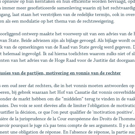
s opnieuw op hun kerntaken en hun efficiëntie worden bevraagd, opda
n immer meer gesofisticeerde samenleving waarin zij het rechtvaard
sgang, laat staan het verstrijken van de redelijke termijn, ook in ove
en als een modulatie op het thema van de rechtsweigering.
oorliggend ontwerp maakte het voorwerp uit van een advies van de H
van State. Beide adviezen zijn als bijlage gevoegd. Als bijlage wordt
lk van de opmerkingen van de Raad van State gevolg werd gegeven. 
et helemaal ingevolgd. Ik zal hierna toelichten waarom zulks niet of sl
nten van het advies van de Hoge Raad voor de Justitie dat doorgaans
usies van de partijen, motivering en vonnis van de rechter
s een oud zeer dat rechters, die in het vonnis moeten antwoorden op a
eren, bij gebrek waaraan het Hof van Cassatie dat vonnis onverbiddel
d onder de markt hebben om die “middelen” terug te vinden in de vaak
usies. Des voix se sont élevées afin de limiter l'obligation de motivat
ustifier la décision, ce que l'on peut qualifier de 'motivation positive
mière de la jurisprudence de la Cour européenne des Droits de l'homme, 
savoir pourquoi le juge n’a pas tenu compte de ses arguments. Il y a 
ment une obligation de réponse. En l'absence de réponse, la partie suc