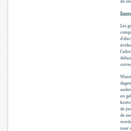
de om
Eenvo
Les g
compr
d'élec
évide
l'adre
défau
corre
Wanne
dagen
ander
en ge
koste
de ju
de ne
worde
naar 