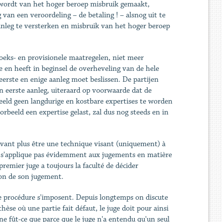
n wordt van het hoger beroep misbruik gemaakt,
van een veroordeling – de betaling ! – alsnog uit te
nleg te versterken en misbruik van het hoger beroep
zoeks- en provisionele maatregelen, niet meer
en heeft in beginsel de overheveling van de hele
eerste en enige aanleg moet beslissen. De partijen
 eerste aanleg, uiteraard op voorwaarde dat de
eeld geen langdurige en kostbare expertises te worden
rbeeld een expertise gelast, zal dus nog steeds en in
pouvant plus être une technique visant (uniquement) à
ne s'applique pas évidemment aux jugements en matière
 premier juge a toujours la faculté de décider
ion de son jugement.
e procédure s'imposent. Depuis longtemps on discute
thèse où une partie fait défaut, le juge doit pour ainsi
e fût-ce que parce que le juge n'a entendu qu'un seul