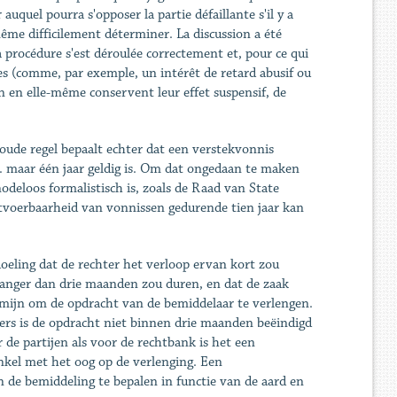
auquel pourra s'opposer la partie défaillante s'il y a
i-même difficilement déterminer. La discussion a été
 la procédure s'est déroulée correctement et, pour ce qui
lées (comme, par exemple, un intérêt de retard abusif ou
ion en elle-même conservent leur effet suspensif, de
ude regel bepaalt echter dat een verstekvonnis
w. maar één jaar geldig is. Om dat ongedaan te maken
deloos formalistisch is, zoals de Raad van State
itvoerbaarheid van vonnissen gedurende tien jaar kan
doeling dat de rechter het verloop ervan kort zou
langer dan drie maanden zou duren, en dat de zaak
ermijn om de opdracht van de bemiddelaar te verlengen.
siers is de opdracht niet binnen drie maanden beëindigd
de partijen als voor de rechtbank is het een
nkel met het oog op de verlenging. Een
e bemiddeling te bepalen in functie van de aard en