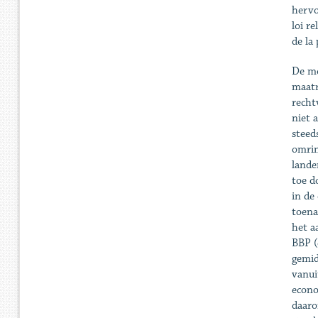
hervo
loi r
de la
De mo
maatr
recht
niet 
steed
omrin
lande
toe d
in de
toena
het a
BBP (
gemid
vanui
econo
daaro