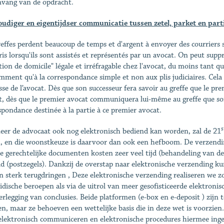
vang van de opdracht.
udiger en eigentijdser communicatie tussen zetel, parket en part
reffes perdent beaucoup de temps et d'argent à envoyer des courriers si
is lorsqu'ils sont assistés et représentés par un avocat. On peut sup
tion de domicile" légale et irréfragable chez l'avocat, du moins tant qu
mment qu'à la correspondance simple et non aux plis judiciaires. Cela si
sse de l’avocat. Dès que son successeur fera savoir au greffe que le pre
t, dès que le premier avocat communiquera lui-même au greffe que son 
spondance destinée à la partie à ce premier avocat.
s
er de advocaat ook nog elektronisch bediend kan worden, zal de 21
, en die woonstkeuze is daarvoor dan ook een hefboom. De verzendi
e gerechtelijke documenten kosten zeer veel tijd (behandeling van d
ld (postzegels). Dankzij de overstap naar elektronische verzending k
n sterk terugdringen , Deze elektronische verzending realiseren we z
ridische beroepen als via de uitrol van meer gesofisticeerde elektroni
erlegging van conclusies. Beide platformen (e-box en e-deposit ) zijn
n, maar ze behoeven een wettelijke basis die in deze wet is voorzien.
elektronisch communiceren en elektronische procedures hiermee inge