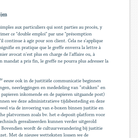
ijen
mples aux particuliers qui sont parties au procès, y
primer ce "double emploi" par une "présomption
'il continue à agir pour son client. Cela ne s'applique
gnifie en pratique que le greffe enverra la lettre à
mier avocat n'est plus en charge de l'affaire ou, à
mandat a pris fin, le greffe ne pourra plus adresser la
te
eeuw ook in de justitiële communicatie beginnen
ngen, neerleggingen en mededeling van “stukken” en
e papieren inkomende en de papieren uitgaande post)
unnen we deze administratieve tijdsbesteding en deze
owel via de invoering van e-boxen binnen justitie en
sche platvormen zoals bv. het e-deposit-platform voor
 technisch gerealiseerden kunnen verder uitgerold
 Bovendien wordt de cultuurverandering bij justitie
zet. Met de nieuwe wetteksten lossen we de