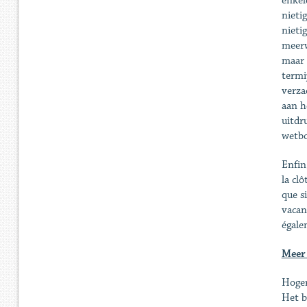
enkel
nieti
nieti
meerw
maar 
termi
verza
aan h
uitdr
wetbo
Enfin
la clô
que si
vacan
égalem
Meer 
Hoger
Het b