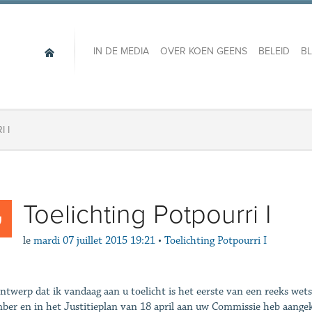
IN DE MEDIA
OVER KOEN GEENS
BELEID
B
 I
Toelichting Potpourri I
le
mardi 07 juillet 2015 19:21
•
Toelichting Potpourri I
ntwerp dat ik vandaag aan u toelicht is het eerste van een reeks wet
ber en in het Justitieplan van 18 april aan uw Commissie heb aangek