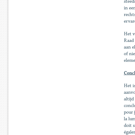
steed
in ee
recht
ervar
Het v
Raad 
aan e
of ni
eleme
Concl
Het i
aanvo
altij
concl
pour j
la lu
doit 
égale