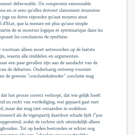
jugement défavorable. Un compromis raisonnable
sions en ce sens qu'elles doivent clairement énumérer
 le juge ne doive répondre qu'aux moyens ainsi
l d’Etat, que la mesure est plus qu’une simple
artie de se montrer logique et systématique dans les
mposait les conclusions de synthèse.
er voortaan alleen moet antwoorden op de laatste
zijn, waarin alle middelen en argumenten
ar een paar gevallen zijn aan de aandacht van de
 van de debatten. Onderhavig ontwerp voorziet
ten de gewone “conclusiekalender” conclusie mag
dat het proces correct verloopt, dat wie gelijk heeft
rheid en recht van verdediging, wat gepaard gaat met
rd, maar dat mag niet ontaarden in nodeloos
neerd als de tegenpartij daardoor schade lijdt (“
pas
pgeruimd, zodat de rechter zich uiteindelijk alleen
ighouden. Tot op heden bestonden er echter nog