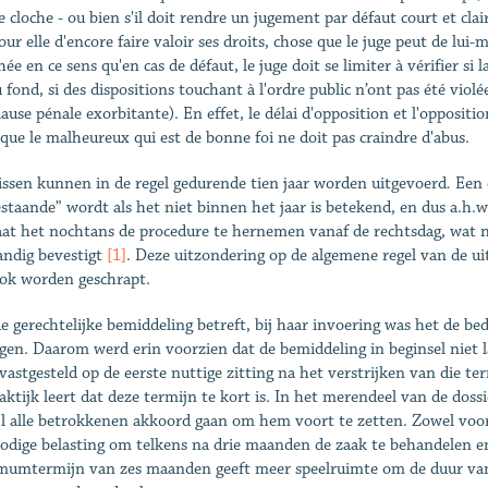
 cloche - ou bien s'il doit rendre un jugement par défaut court et clair 
pour elle d'encore faire valoir ses droits, chose que le juge peut de lu
ée en ce sens qu'en cas de défaut, le juge doit se limiter à vérifier si
u fond, si des dispositions touchant à l'ordre public n’ont pas été vio
lause pénale exorbitante). En effet, le délai d'opposition et l'opposit
 que le malheureux qui est de bonne foi ne doit pas craindre d'abus.
ssen kunnen in de regel gedurende tien jaar worden uitgevoerd
.
Een o
staande” wordt als het niet binnen het jaar is betekend, en dus a.h.
aat het nochtans de procedure te hernemen vanaf de rechtsdag, wat no
ndig bevestigt
[1]
. Deze uitzondering op de algemene regel van de u
ok worden geschrapt.
e gerechtelijke bemiddeling betreft, bij haar invoering was het de be
gen. Daarom werd erin voorzien dat de bemiddeling in beginsel niet 
vastgesteld op de eerste nuttige zitting na het verstrijken van die t
aktijk leert dat deze termijn te kort is. In het merendeel van de dos
jl alle betrokkenen akkoord gaan om hem voort te zetten. Zowel voor 
odige belasting om telkens na drie maanden de zaak te behandelen e
umtermijn van zes maanden geeft meer speelruimte om de duur van d