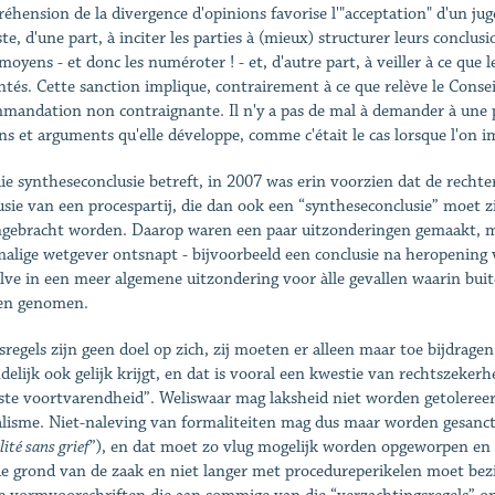
éhension de la divergence d'opinions favorise l'"acceptation" d'un 
ste, d'une part, à inciter les parties à (mieux) structurer leurs conclu
 moyens - et donc les numéroter ! - et, d'autre part, à veiller à ce que
ntés. Cette sanction implique, contrairement à ce que relève le Consei
mandation non contraignante. Il n'y a pas de mal à demander à une p
s et arguments qu'elle développe, comme c'était le cas lorsque l'on i
ie syntheseconclusie betreft, in 2007 was erin voorzien dat de recht
usie van een procespartij, die dan ook een “syntheseconclusie” moet 
ngebracht worden. Daarop waren een paar uitzonderingen gemaakt, ma
alige wetgever ontsnapt - bijvoorbeeld een conclusie na heropening
lve in een meer algemene uitzondering voor àlle gevallen waarin bui
en genomen.
sregels zijn geen doel op zich, zij moeten er alleen maar toe bijdragen 
ndelijk ook gelijk krijgt, en dat is vooral een kwestie van rechtszeke
ste voortvarendheid”. Weliswaar mag laksheid niet worden getoleree
lisme. Niet-naleving van formaliteiten mag dus maar worden gesanctio
lité sans grief
”), en dat moet zo vlug mogelijk worden opgeworpen en o
e grond van de zaak en niet langer met procedureperikelen moet bez