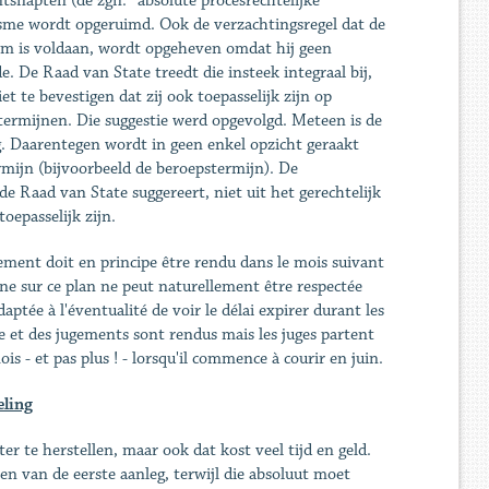
tsnapten (de zgn. “absolute procesrechtelijke
nisme wordt opgeruimd. Ook de verzachtingsregel dat de
rm is voldaan, wordt opgeheven omdat hij geen
 De Raad van State treedt die insteek integraal bij,
 te bevestigen dat zij ook toepasselijk zijn op
ttermijnen. Die suggestie werd opgevolgd. Meteen is de
. Daarentegen wordt in geen enkel opzicht geraakt
rmijn (bijvoorbeeld de beroepstermijn). De
e Raad van State suggereert, niet uit het gerechtelijk
oepasselijk zijn.
gement doit en principe être rendu dans le mois suivant
pline sur ce plan ne peut naturellement être respectée
daptée à l'éventualité de voir le délai expirer durant les
e et des jugements sont rendus mais les juges partent
is - et pas plus ! - lorsqu'il commence à courir en juin.
eling
r te herstellen, maar ook dat kost veel tijd en geld.
n van de eerste aanleg, terwijl die absoluut moet