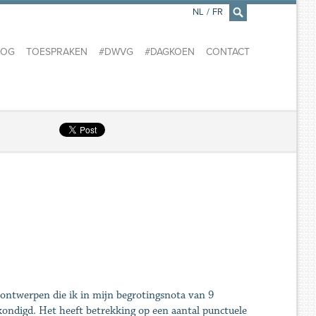
NL
/
FR
×
LOG
TOESPRAKEN
#DWVG
#DAGKOEN
CONTACT
sontwerpen die ik in mijn begrotingsnota van 9
ondigd. Het heeft betrekking op een aantal punctuele