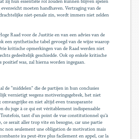
t zij hun essentiële rol zouden kunnen blijven spelen
ig evenwicht moeten handhaven. Vertraging van de
rdrachtelijke niet-penale zin, wordt immers niet zelden
oge Raad voor de Justitie en van een advies van de
 ook een synthetische tabel gevoegd van de wijze waarop
Drie kritische opmerkingen van de Raad werden niet
echts gedeeltelijk geschiedde. Ook op enkele kritische
 positief was, zal hierna worden ingegaan.
l de “middelen” die de partijen in hun conclusies
ijk vernietigt wegens motiveringsgebrek, het niet
 omvangrijke en niet altijd even transparante
ion du juge à ce qui est véritablement indispensable
'. Toutefois, tant d'un point de vue constitutionnel qu'à
ce serait aller trop vite en besogne, car une partie
donc non seulement une obligation de motivation mais
combante ira peut-être plus facilement en appel, car la