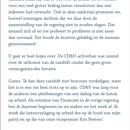
voor een veel groter bedrag lasten verschoven dan wat
iedereen had verwacht. Ook in deze asielcrisis presteren we,
hoewel sommigen dachten dat we daar door de
samenstelling van de regering niet in zouden slagen. Dat
iemand zich af en toe probeert te profileren is niet meer
dan normaal. Dat houdt de kranten gelukkig en de mensen
geïnteresseerd.'
U gaat er heel losjes over. De CD&V-achterban was razend
over de uitkomst van de taxshift omdat die geen grote
vermogenstrofee bevatte.
Geens: 'Ik kan deze taxshift met bravoure verdedigen, want
het is er een om best trots op te zijn. CD&V was lang voor
de anderen een pleitbezorger van een daling van de lasten
op arbeid. Als minister van Financiën in de vorige regering
ben ik daarmee begonnen en nu maken we het werk af. Ik
steek die lastenverlaging op arbeid dus op de hoed van mijn
partij en op die van onze vicepremier Kris Peeters.'