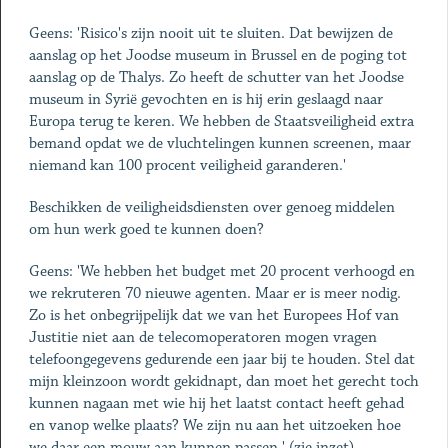
Geens: 'Risico's zijn nooit uit te sluiten. Dat bewijzen de
aanslag op het Joodse museum in Brussel en de poging tot
aanslag op de Thalys. Zo heeft de schutter van het Joodse
museum in Syrië gevochten en is hij erin geslaagd naar
Europa terug te keren. We hebben de Staatsveiligheid extra
bemand opdat we de vluchtelingen kunnen screenen, maar
niemand kan 100 procent veiligheid garanderen.'
Beschikken de veiligheidsdiensten over genoeg middelen
om hun werk goed te kunnen doen?
Geens: 'We hebben het budget met 20 procent verhoogd en
we rekruteren 70 nieuwe agenten. Maar er is meer nodig.
Zo is het onbegrijpelijk dat we van het Europees Hof van
Justitie niet aan de telecomoperatoren mogen vragen
telefoongegevens gedurende een jaar bij te houden. Stel dat
mijn kleinzoon wordt gekidnapt, dan moet het gerecht toch
kunnen nagaan met wie hij het laatst contact heeft gehad
en vanop welke plaats? We zijn nu aan het uitzoeken hoe
we daar een mouw aan kunnen passen.' (zie inzet)