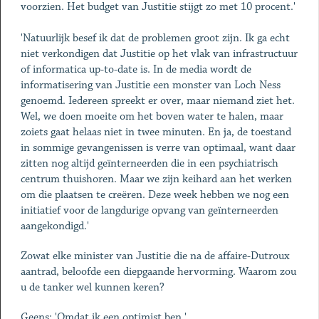
voorzien. Het budget van Justitie stijgt zo met 10 procent.'
'Natuurlijk besef ik dat de problemen groot zijn. Ik ga echt
niet verkondigen dat Justitie op het vlak van infrastructuur
of informatica up-to-date is. In de media wordt de
informatisering van Justitie een monster van Loch Ness
genoemd. Iedereen spreekt er over, maar niemand ziet het.
Wel, we doen moeite om het boven water te halen, maar
zoiets gaat helaas niet in twee minuten. En ja, de toestand
in sommige gevangenissen is verre van optimaal, want daar
zitten nog altijd geïnterneerden die in een psychiatrisch
centrum thuishoren. Maar we zijn keihard aan het werken
om die plaatsen te creëren. Deze week hebben we nog een
initiatief voor de langdurige opvang van geïnterneerden
aangekondigd.'
Zowat elke minister van Justitie die na de affaire-Dutroux
aantrad, beloofde een diepgaande hervorming. Waarom zou
u de tanker wel kunnen keren?
Geens: 'Omdat ik een optimist ben.'