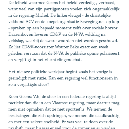
De felheid waarmee Geens het beleid verdedigt, verbaast,
want veel van zijn partijgenoten voelen zich ongemakkelijk
in de regering-Michel. De linkervleugel - de christelijke
vakbond ACV en de koepelorganisatie Beweging.net op kop
- spraken op een bepaald moment zelfs over sociale horror.
Daarenboven leveren CD&V en de N-VA veldslag na
veldslag, waarbij de zware woorden niet worden geschuwd.
Zo liet CD&V-voorzitter Wouter Beke exact een week
geleden verstaan dat de N-VA de publieke opinie polariseert
en vergiftigt in het vluchtelingendebat.
Het nieuwe politieke werkjaar begint zoals het vorige is
geëindigd: met ruzie. Kan een regering wel functioneren in
zo'n vergiftigde sfeer?
Koen Geens: 'Ah, de sfeer in een federale regering is altijd
tactieler dan die in een Vlaamse regering, maar daaruit mag
men niet opmaken dat ze niet sportief is. We nemen de
beslissingen die zich opdringen, we nemen die daadkrachtig
en met een zekere snelheid. Er was veel te doen over de
taxshift, maar hij was er wél voor de zomer en er werden