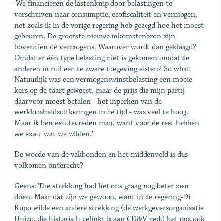
'We financieren de lastenknip door belastingen te
verschuiven naar consumptie, ecofiscaliteit en vermogen,
net zoals ik in de vorige regering heb gezegd hoe het moest
gebeuren. De grootste nieuwe inkomstenbron zijn
bovendien de vermogens. Waarover wordt dan geklaagd?
Omdat er één type belasting niet is gekomen omdat de
anderen in ruil een te zware toegeving eisten? So what.
Natuurlijk was een vermogenswinstbelasting een mooie
kers op de taart geweest, maar de prijs die mijn partij
daarvoor moest betalen - het inperken van de
werkloosheidsuitkeringen in de tijd - was veel te hoog.
Maar ik ben een tevreden man, want voor de rest hebben
we exact wat we wilden.'
De woede van de vakbonden en het middenveld is dus
volkomen onterecht?
Geens: 'Die strekking had het ons graag nog beter zien
doen. Maar dat zijn we gewoon, want in de regering-Di
Rupo wilde een andere strekking (de werkgeversorganisatie
Unizo, die historisch gelinkt is aan CD&V, red.) het ons ook