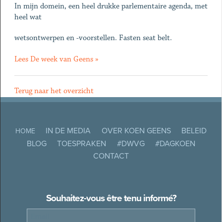
In mijn domein, een heel drukke parlementaire agenda, met
heel wat
wetsontwerpen en -voorstellen. Fasten seat belt.
Lees De week van Geens »
Terug naar het overzicht
IN DE MEDIA
OVER KOEN GEENS
BELEID
HOME
BLOG
TOESPRAKEN
#DWVG
#DAGKOEN
CONTACT
Souhaitez-vous être tenu informé?