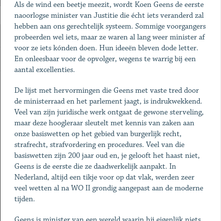
Als de wind een beetje meezit, wordt Koen Geens de eerste
naoorlogse minister van Justitie die écht iets veranderd zal
hebben aan ons gerechtelijk systeem. Sommige voorgangers
probeerden wel iets, maar ze waren al lang weer minister af
voor ze iets kónden doen. Hun ideeën bleven dode letter.
En onleesbaar voor de opvolger, wegens te warrig bij een
aantal excellenties.
De lijst met hervormingen die Geens met vaste tred door
de ministerraad en het parlement jaagt, is indrukwekkend.
Veel van zijn juridische werk ontgaat de gewone sterveling,
maar deze hoogleraar sleutelt met kennis van zaken aan
onze basiswetten op het gebied van burgerlijk recht,
strafrecht, strafvordering en procedures. Veel van die
basiswetten zijn 200 jaar oud en, je gelooft het haast niet,
Geens is de eerste die ze daadwerkelijk aanpakt. In
Nederland, altijd een tikje voor op dat vlak, werden zeer
veel wetten al na WO II grondig aangepast aan de moderne
tijden.
Geens is minister van een wereld waarin hij eigenlijk niets