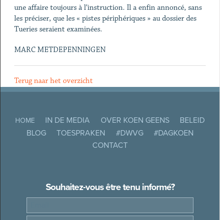
une affaire toujours à l’instruction. Il a enfin annoncé, sans
les préciser, que les « pistes périphériques » au dossier des
Tueries seraient examinées.
MARC METDEPENNINGEN
Terug naar het overzicht
IN DE MEDIA
OVER KOEN GEENS
BELEID
HOME
BLOG
TOESPRAKEN
#DWVG
#DAGKOEN
CONTACT
Souhaitez-vous être tenu informé?