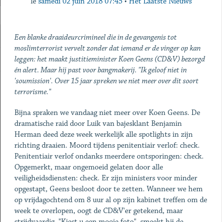
le
samedi 02 juin 2018 07:45
•
Het Laatste Nieuws
Een blanke draaideurcrimineel die in de gevangenis tot
moslimterrorist vervelt zonder dat iemand er de vinger op kan
leggen: het maakt justitieminister Koen Geens (CD&V) bezorgd
én alert. Maar hij past voor bangmakerij. "Ik geloof niet in
'soumission'. Over 15 jaar spreken we niet meer over dit soort
terrorisme."
Bijna spraken we vandaag niet meer over Koen Geens. De
dramatische raid door Luik van bajesklant Benjamin
Herman deed deze week werkelijk alle spotlights in zijn
richting draaien. Moord tijdens penitentiair verlof: check.
Penitentiair verlof ondanks meerdere ontsporingen: check.
Opgemerkt, maar ongemoeid gelaten door alle
veiligheidsdiensten: check. Er zijn ministers voor minder
opgestapt, Geens besloot door te zetten. Wanneer we hem
op vrijdagochtend om 8 uur al op zijn kabinet treffen om de
week te overlopen, oogt de CD&V'er getekend, maar
strijdvaardig. "Kiest u een mooie foto", smeekt hij de