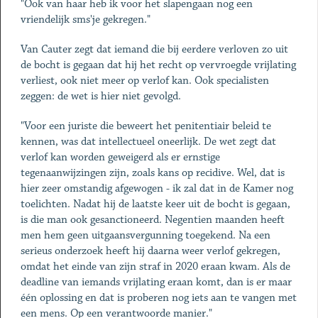
"Ook van haar heb ik voor het slapengaan nog een
vriendelijk sms'je gekregen."
Van Cauter zegt dat iemand die bij eerdere verloven zo uit
de bocht is gegaan dat hij het recht op vervroegde vrijlating
verliest, ook niet meer op verlof kan. Ook specialisten
zeggen: de wet is hier niet gevolgd.
"Voor een juriste die beweert het penitentiair beleid te
kennen, was dat intellectueel oneerlijk. De wet zegt dat
verlof kan worden geweigerd als er ernstige
tegenaanwijzingen zijn, zoals kans op recidive. Wel, dat is
hier zeer omstandig afgewogen - ik zal dat in de Kamer nog
toelichten. Nadat hij de laatste keer uit de bocht is gegaan,
is die man ook gesanctioneerd. Negentien maanden heeft
men hem geen uitgaansvergunning toegekend. Na een
serieus onderzoek heeft hij daarna weer verlof gekregen,
omdat het einde van zijn straf in 2020 eraan kwam. Als de
deadline van iemands vrijlating eraan komt, dan is er maar
één oplossing en dat is proberen nog iets aan te vangen met
een mens. Op een verantwoorde manier."