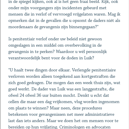
in de spiegel kijken, ook al is het geen fraai beeld. Kijk, ook
onder mijn voorgangers zijn incidenten gebeurd met
mensen die in verlof of vervroegd vrijgelaten waren. Mag ik
opmerken dat in de gevallen die u opsomt de daders niét als
moordenaars de gevangenis zijn binnengegaan?"
Is penitentiair verlof onder uw beleid niet gewoon
omgeslagen in een middel om overbevolking in de
gevangenis in te perken? Waardoor u wél persoonlijk
verantwoordelijk bent voor de doden in Luik?
"U haalt twee dingen door elkaar. Verlengde penitentiaire
verloven worden alleen toegekend aan kortgestraften die
zich goed gedragen. Die mogen dan een week thuis zijn, wat
goed werkt. De dader van Luik was een langgestrafte, die
ofwel 24 ofwel 36 uur buiten mocht. Denkt u echt dat
cellen die maar een dag vrijkomen, vlug worden ingenomen
om plaats te winnen? Maar neen, deze procedures
betekenen voor gevangenissen net meer administratieve
last dan iets anders. Maar we doen het om mensen voor te
bereiden op hun vrijlating. Criminologen en advocaten