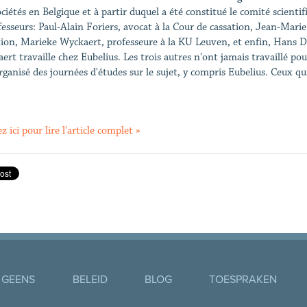
ociétés en Belgique et à partir duquel a été constitué le comité scienti
fesseurs: Paul-Alain Foriers, avocat à la Cour de cassation, Jean-Mari
tion, Marieke Wyckaert, professeure à la KU Leuven, et enfin, Hans D
ert travaille chez Eubelius. Les trois autres n'ont jamais travaillé pou
rganisé des journées d'études sur le sujet, y compris Eubelius. Ceux qu
z ici pour lire l'article complet »
 GEENS
BELEID
BLOG
TOESPRAKEN