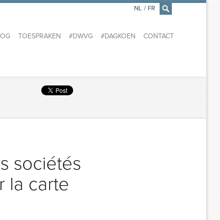
NL
/
FR
×
LOG
TOESPRAKEN
#DWVG
#DAGKOEN
CONTACT
s sociétés
 la carte