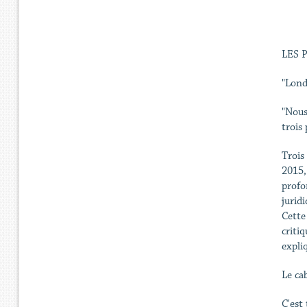
LES 
"Londr
"Nous
trois
Trois
2015,
profo
jurid
Cette
critiq
expli
Le ca
C'est