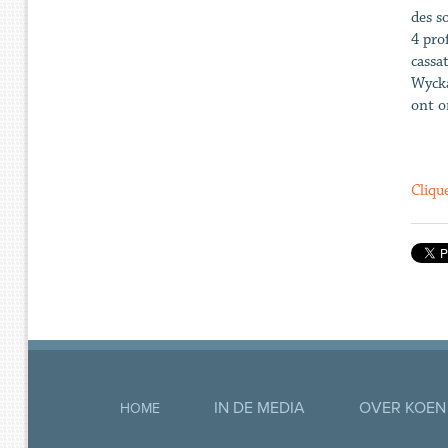
des s
4 pro
cassa
Wycka
ont o
Clique
IN DE MEDIA
OVER KOEN
HOME