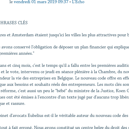
le
vendredi 01 mars 2019 09:37
•
L'Echo
PHRASES CLÉS
es et Amsterdam étaient jusqu'ici les villes les plus attractives pour b
 avons conservé l'obligation de déposer un plan financier qui expliqu
 premières années."
 ans et cinq mois, c'est le temps qu'il a fallu entre les premières aud
 et le vote, intervenu ce jeudi en séance plénière à la Chambre, du no
ndeur la vie des entreprises en Belgique. Le nouveau code offre en eff
ique aux besoins et souhaits réels des entrepreneurs. Les mots clés son
 réforme, c'est aussi un peu le "bébé" du ministre de la Justice, Koen 
ues ont été émises à l'encontre d'un texte jugé par d'aucuns trop libéra
que et rassure.
binet d'avocats Eubelius est-il le véritable auteur du nouveau code de
 tout à fait erroné. Nous avons constitué un centre belge du droit des 