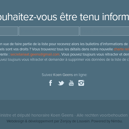
uhaitez-vous être tenu infor
 vue de faire partie de la liste pour recevrez alors les bulletins d’information
ls sont vos droits ? Vous trouverez tous les détails dans notre nouvelle
charte rel
vante :
secretariaat.geens@gmail.com
. Vous pouvez toujours vous rétracter et de
vez toujours vous rétracter et demander à supprimer vos données de la liste de c
Suivez
Koen Geens
en ligne:
nistre et député honoraire
Koen Geens
· Alle rechten voorbehouden 
Webdesign & développement par Zenjoy de Louvain
. Powered by
Nimbu
.