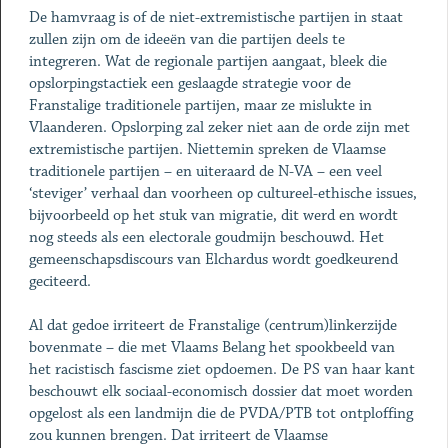
De hamvraag is of de niet-extremistische partijen in staat
zullen zijn om de ideeën van die partijen deels te
integreren. Wat de regionale partijen aangaat, bleek die
opslorpingstactiek een geslaagde strategie voor de
Franstalige traditionele partijen, maar ze mislukte in
Vlaanderen. Opslorping zal zeker niet aan de orde zijn met
extremistische partijen. Niettemin spreken de Vlaamse
traditionele partijen – en uiteraard de N-VA – een veel
‘steviger’ verhaal dan voorheen op cultureel-ethische issues,
bijvoorbeeld op het stuk van migratie, dit werd en wordt
nog steeds als een electorale goudmijn beschouwd. Het
gemeenschapsdiscours van Elchardus wordt goedkeurend
geciteerd.
Al dat gedoe irriteert de Franstalige (centrum)linkerzijde
bovenmate – die met Vlaams Belang het spookbeeld van
het racistisch fascisme ziet opdoemen. De PS van haar kant
beschouwt elk sociaal-economisch dossier dat moet worden
opgelost als een landmijn die de PVDA/PTB tot ontploffing
zou kunnen brengen. Dat irriteert de Vlaamse