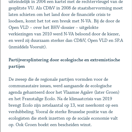
uiteindelijk in 2004 een kartel met de rechtervleugel van de
gesplitste VU. Als CD&V in 2008 de staatshervorming moet
laten schieten om het land door de financiële crisis te
loodsen, komt het tot een breuk met N-VA. Bij de door de
Open VLD – over het BHV-dossier – uitgelokte
verkiezingen van 2010 werd N-VA beloond door de kiezer,
en werd zij duurzaam sterker dan CD&V, Open VLD en SP.A
(inmiddels Vooruit).
Partijversplintering door ecologische en extremistische
partijen
De zweep die de regionale partijen vormden voor de
communautaire issues, werd aangaande de ecologische
agenda gehanteerd door het Vlaamse Agalev (later Groen)
en het Franstalige Ecolo. Na de klimaatcrisis van 2019
brengt Ecolo zijn zetelaantal op 13, wat neerkomt op een
verdubbeling. Vooral de sterke Brusselse positie van de
ecologisten die sterk inzetten op de sociale economie valt
op. Ook Groen boekt een bescheiden winst.