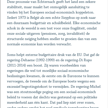
Deze processie van Echternach geeft het land een zekere
stabiliteit, maar maakt het onmogelijk aansluiting te
vinden bij het Europees sociaal-economisch koppeleton.
Sedert 1973 is België als een echte Sisyphus op zoek naar
een duurzaam budgettair en schuldbeleid. Elke economische
schok in de wereld is een test voor onze fragiliteit, omdat
onze sociale uitgaven (pensioen, zorg, invaliditeit) de
structurele neiging hebben sneller te groeien dan van een
normale economie kan worden verwacht.
Soms helpt externe budgettaire druk van de EU. Dat gaf de
regering-Dehaene (1992-1999) en de regering-Di Rupo
(2011-2014) een boost. Zij waren voorbeelden van
regeringen die wel tot moeilijke sociaal-economische
beslissingen kwamen, de eerste om de Eurozone te kunnen
vervoegen, de tweede om de Europese boete wegens een
excessief begrotingstekort te vermijden. De regering-Michel
was een stoutmoedige poging om een sociaal-economisch
beleid te voeren dat slechts was gesteund op een politieke
meerderheid aan één kant. Dat pad liep niet over rozen,
onder andere omdat het veel syndicale tegenkanting kreeg,