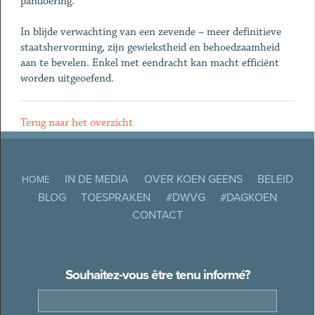
pandoering.
In blijde verwachting van een zevende – meer definitieve
staatshervorming, zijn gewiekstheid en behoedzaamheid
aan te bevelen. Enkel met eendracht kan macht efficiënt
worden uitgeoefend.
Terug naar het overzicht
IN DE MEDIA
OVER KOEN GEENS
BELEID
HOME
BLOG
TOESPRAKEN
#DWVG
#DAGKOEN
CONTACT
Souhaitez-vous être tenu informé?