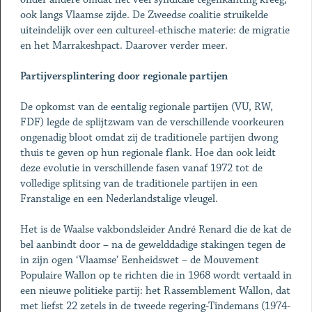
ook langs Vlaamse zijde. De Zweedse coalitie struikelde
uiteindelijk over een cultureel-ethische materie: de migratie
en het Marrakeshpact. Daarover verder meer.
Partijversplintering door regionale partijen
De opkomst van de eentalig regionale partijen (VU, RW,
FDF) legde de splijtzwam van de verschillende voorkeuren
ongenadig bloot omdat zij de traditionele partijen dwong
thuis te geven op hun regionale flank. Hoe dan ook leidt
deze evolutie in verschillende fasen vanaf 1972 tot de
volledige splitsing van de traditionele partijen in een
Franstalige en een Nederlandstalige vleugel.
Het is de Waalse vakbondsleider André Renard die de kat de
bel aanbindt door – na de gewelddadige stakingen tegen de
in zijn ogen ‘Vlaamse’ Eenheidswet – de Mouvement
Populaire Wallon op te richten die in 1968 wordt vertaald in
een nieuwe politieke partij: het Rassemblement Wallon, dat
met liefst 22 zetels in de tweede regering-Tindemans (1974-