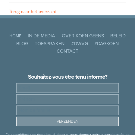
Terug naar het overzicht
IN DE MEDIA
OVER KOEN GEENS
BELEID
HOME
BLOG
TOESPRAKEN
#DWVG
#DAGKOEN
CONTACT
Souhaitez-vous être tenu informé?
En complétant vos données ci-dessus, vous donnez votre accord exprès en