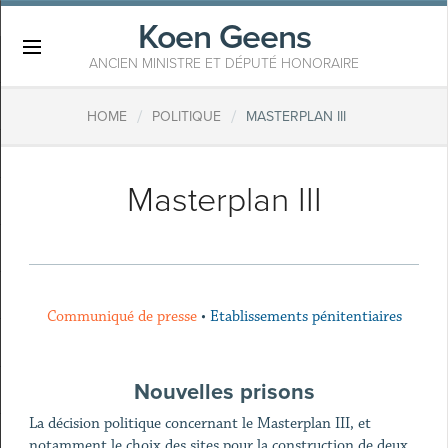
Koen Geens
×
ANCIEN MINISTRE ET DÉPUTÉ HONORAIRE
/
/
HOME
POLITIQUE
MASTERPLAN III
Masterplan III
Communiqué de presse
•
Etablissements pénitentiaires
Nouvelles prisons
La décision politique concernant le Masterplan III, et
notamment le choix des sites pour la construction de deux