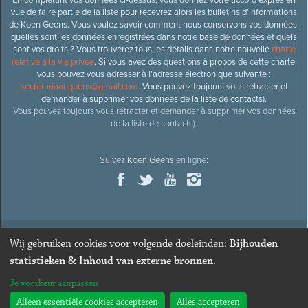
vue de faire partie de la liste pour recevrez alors les bulletins d’informations
de Koen Geens. Vous voulez savoir comment nous conservons vos données,
quelles sont les données enregistrées dans notre base de données et quels
sont vos droits ? Vous trouverez tous les détails dans notre nouvelle
charte
relative à la vie privée
. Si vous avez des questions à propos de cette charte,
vous pouvez vous adresser à l’adresse électronique suivante :
secretariaat.geens@gmail.com
. Vous pouvez toujours vous rétracter et
demander à supprimer vos données de la liste de contacts).
Vous pouvez toujours vous rétracter et demander à supprimer vos données
de la liste de contacts).
Suivez
Koen Geens
en ligne:
Wij gebruiken cookies voor volgende doeleinden:
Bijhouden
© 2026
Ancien ministre et député honoraire
Koen Geens
· Alle
statistieken & Inhoud van externe bronnen
.
rechten voorbehouden ·
Cookies wijzigen
Je voorkeur aanpassen
Webdesign & développement par Zenjoy de Louvain
. Powered by
Nimbu
.
Alleen essentiële cookies accepteren
Alles accepteren