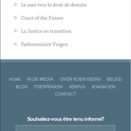
Le saut vers le droit de demain
Court of the Future
La Justice en transition
Parlementaire Vragen
IN DE MEDIA
OVER KOEN GEENS
BELEID
HOME
BLOG
TOESPRAKEN
#DWVG
#DAGKOEN
CONTACT
Souhaitez-vous être tenu informé?