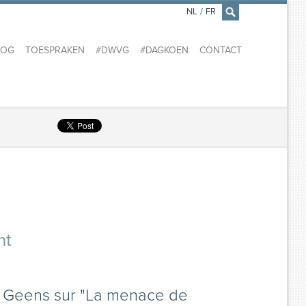
NL
/
FR
×
LOG
TOESPRAKEN
#DWVG
#DAGKOEN
CONTACT
nt
n Geens sur "La menace de