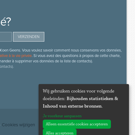
mé?
s de Koen Geens. Vous voulez savoir comment nous conservons vos données,
ative à la vie privée
. Si vous avez des questions à propos de cette charte,
mander à supprimer vos données de la liste de contacts).
ontacts).
Wij gebruiken cookies voor volgende
doeleinden:
Bijhouden statistieken &
Inhoud van externe bronnen
.
Je voorkeur aanpassen
Alleen essentiële cookies accepteren
·
Cookies wijzigen
Alles accepteren