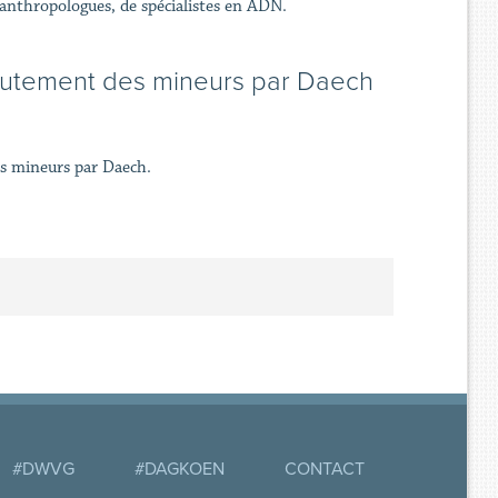
anthropologues, de spécialistes en ADN.
crutement des mineurs par Daech
es mineurs par Daech.
#DWVG
#DAGKOEN
CONTACT