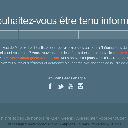
uhaitez-vous être tenu infor
 vue de faire partie de la liste pour recevrez alors les bulletins d’information
ls sont vos droits ? Vous trouverez tous les détails dans notre nouvelle
charte rel
vante :
secretariaat.geens@gmail.com
. Vous pouvez toujours vous rétracter et de
vez toujours vous rétracter et demander à supprimer vos données de la liste de c
Suivez
Koen Geens
en ligne:
nistre et député honoraire
Koen Geens
· Alle rechten voorbehouden 
Webdesign & développement par Zenjoy de Louvain
. Powered by
Nimbu
.