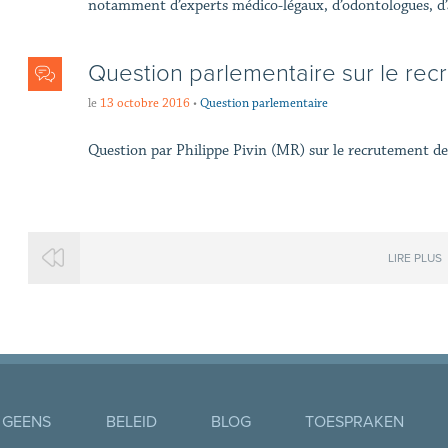
notamment d’experts médico-légaux, d’odontologues, d’
Question parlementaire sur le re
le
13 octobre 2016
•
Question parlementaire
Question par Philippe Pivin (MR) sur le recrutement d
LIRE PLUS
 GEENS
BELEID
BLOG
TOESPRAKEN