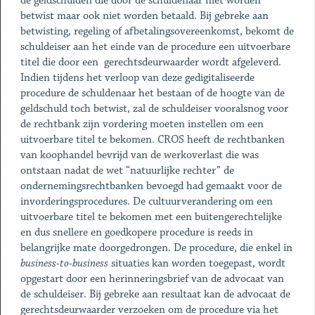
de geldschulden die door de schuldenaar niet worden
betwist maar ook niet worden betaald. Bij gebreke aan
betwisting, regeling of afbetalingsovereenkomst, bekomt de
schuldeiser aan het einde van de procedure een uitvoerbare
titel die door een gerechtsdeurwaarder wordt afgeleverd.
Indien tijdens het verloop van deze gedigitaliseerde
procedure de schuldenaar het bestaan of de hoogte van de
geldschuld toch betwist, zal de schuldeiser vooralsnog voor
de rechtbank zijn vordering moeten instellen om een
uitvoerbare titel te bekomen. CROS heeft de rechtbanken
van koophandel bevrijd van de werkoverlast die was
ontstaan nadat de wet “natuurlijke rechter” de
ondernemingsrechtbanken bevoegd had gemaakt voor de
invorderingsprocedures. De cultuurverandering om een
uitvoerbare titel te bekomen met een buitengerechtelijke
en dus snellere en goedkopere procedure is reeds in
belangrijke mate doorgedrongen. De procedure, die enkel in
business-to-business
situaties kan worden toegepast, wordt
opgestart door een herinneringsbrief van de advocaat van
de schuldeiser. Bij gebreke aan resultaat kan de advocaat de
gerechtsdeurwaarder verzoeken om de procedure via het