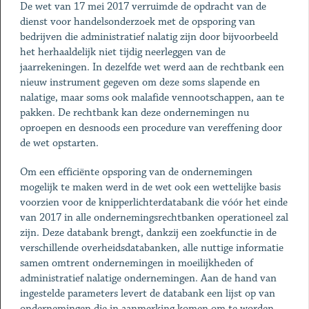
De wet van 17 mei 2017 verruimde de opdracht van de
dienst voor handelsonderzoek met de opsporing van
bedrijven die administratief nalatig zijn door bijvoorbeeld
het herhaaldelijk niet tijdig neerleggen van de
jaarrekeningen. In dezelfde wet werd aan de rechtbank een
nieuw instrument gegeven om deze soms slapende en
nalatige, maar soms ook malafide vennootschappen, aan te
pakken. De rechtbank kan deze ondernemingen nu
oproepen en desnoods een procedure van vereffening door
de wet opstarten.
Om een efficiënte opsporing van de ondernemingen
mogelijk te maken werd in de wet ook een wettelijke basis
voorzien voor de knipperlichterdatabank die vóór het einde
van 2017 in alle ondernemingsrechtbanken operationeel zal
zijn. Deze databank brengt, dankzij een zoekfunctie in de
verschillende overheidsdatabanken, alle nuttige informatie
samen omtrent ondernemingen in moeilijkheden of
administratief nalatige ondernemingen. Aan de hand van
ingestelde parameters levert de databank een lijst op van
ondernemingen die in aanmerking komen om te worden