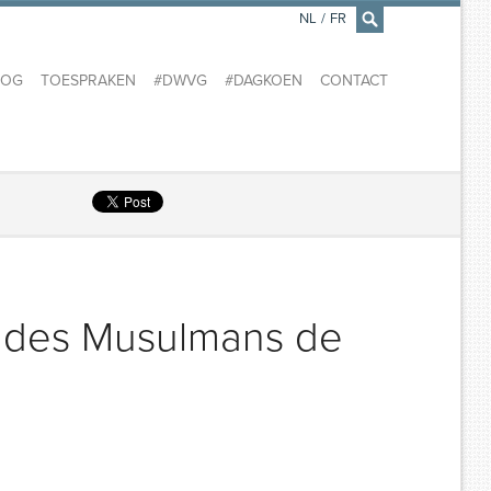
NL
/
FR
×
LOG
TOESPRAKEN
#DWVG
#DAGKOEN
CONTACT
f des Musulmans de