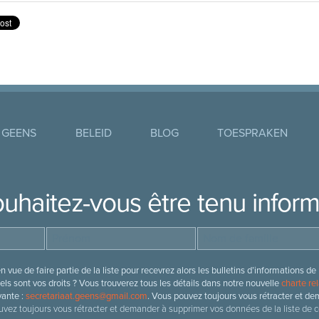
 GEENS
BELEID
BLOG
TOESPRAKEN
uhaitez-vous être tenu infor
 vue de faire partie de la liste pour recevrez alors les bulletins d’information
ls sont vos droits ? Vous trouverez tous les détails dans notre nouvelle
charte rel
vante :
secretariaat.geens@gmail.com
. Vous pouvez toujours vous rétracter et de
vez toujours vous rétracter et demander à supprimer vos données de la liste de c