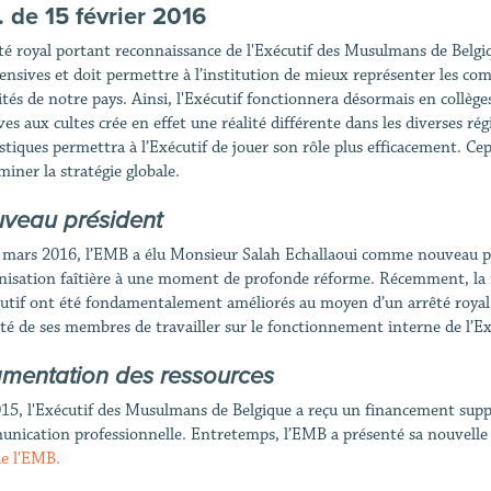
. de 15 février 2016
êté royal portant reconnaissance de l'Exécutif des Musulmans de Belgi
tensives et doit permettre à l’institution de mieux représenter les c
ités de notre pays. Ainsi, l'Exécutif fonctionnera désormais en collège
ives aux cultes crée en effet une réalité différente dans les diverses
istiques permettra à l’Exécutif de jouer son rôle plus efficacement. Ce
miner la stratégie globale.
veau président
 mars 2016, l’EMB a élu Monsieur Salah Echallaoui comme nouveau pré
anisation faîtière à une moment de profonde réforme. Récemment, la r
cutif ont été fondamentalement améliorés au moyen d’un arrêté royal. 
té de ses membres de travailler sur le fonctionnement interne de l’Ex
mentation des ressources
15, l'Exécutif des Musulmans de Belgique a reçu un financement sup
nication professionnelle. Entretemps, l’EMB a présenté sa nouvelle p
e l'EMB.