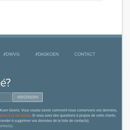
#DWVG
#DAGKOEN
CONTACT
mé?
s de Koen Geens. Vous voulez savoir comment nous conservons vos données,
ative à la vie privée
. Si vous avez des questions à propos de cette charte,
mander à supprimer vos données de la liste de contacts).
ontacts).