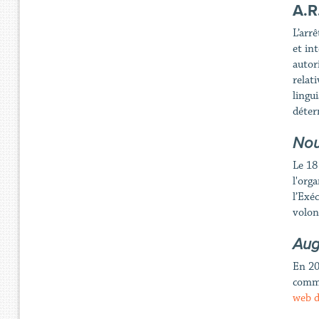
A.R
L’arr
et in
autor
relat
lingu
déter
Nou
Le 18
l'org
l’Exé
volon
Aug
En 20
commu
web d