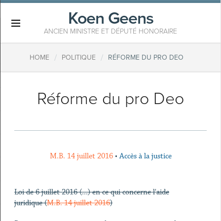
Koen Geens
×
ANCIEN MINISTRE ET DÉPUTÉ HONORAIRE
/
/
HOME
POLITIQUE
RÉFORME DU PRO DEO
Réforme du pro Deo
M.B. 14 juillet 2016
•
Accès à la justice
Loi de 6 juillet 2016 (...) en ce qui concerne l'aide
juridique (
M.B. 14 juillet 2016
)