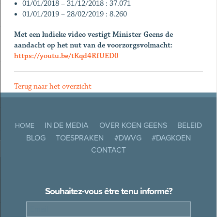
01/01/2018 – 31/12/2018 : 37.071
01/01/2019 – 28/02/2019 : 8.260
Met een ludieke video vestigt Minister Geens de
aandacht op het nut van de voorzorgsvolmacht:
https://youtu.be/tKqd4RfUED0
Terug naar het overzicht
IN DE MEDIA
OVER KOEN GEENS
BELEID
HOME
BLOG
TOESPRAKEN
#DWVG
#DAGKOEN
CONTACT
Souhaitez-vous être tenu informé?