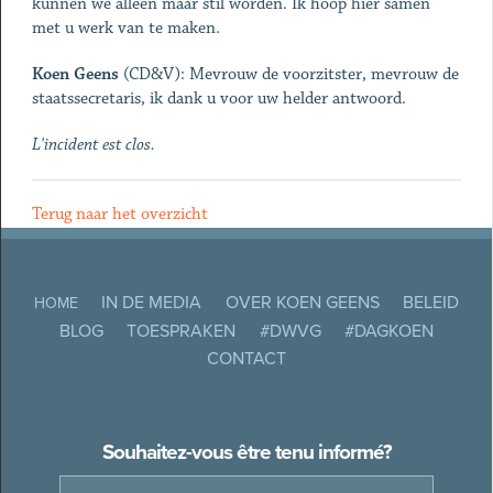
kunnen we alleen maar stil worden. Ik hoop hier samen
met u werk van te maken.
Koen Geens
(CD&V): Mevrouw de voorzitster, mevrouw de
staatssecretaris, ik dank u voor uw helder antwoord.
L'incident est clos.
Terug naar het overzicht
IN DE MEDIA
OVER KOEN GEENS
BELEID
HOME
BLOG
TOESPRAKEN
#DWVG
#DAGKOEN
CONTACT
Souhaitez-vous être tenu informé?