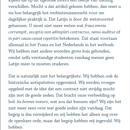
kijken die op dit ogenblik intern een beetje van mening
verschillen. Mocht u dat artikel gelezen hebben, dan weet u
nu hoe belangrijk het verbintenissenrecht voor uw
dagelijkse praktijk is. Dat Latijn is door dit wetsvoorstel
gebannen. U moet niet meer weten wat
fraus omnia
corrumpit
,
exceptio non adimpleti contractus
,
nemo auditur
of
in pari causa cessat repetitio
betekenen. Dat staat voortaan
allemaal in het Frans en het Nederlands in het wetboek.
Wij hebben met andere woorden grote kuis gehouden,
omdat zelfs verstandige studenten vandaag menen geen
Latijn meer te moeten studeren.
Dat is natuurlijk niet het belangrijkste. Wij hebben ook de
historische antiquiteiten opgeruimd. Wij werden vroeger
opgeleid met de idee dat een contract niet strijdig mocht
zijn met de goede zeden. Dat bracht onze verbeelding op
hol:
les bonnes mœurs
, wat zou dat kunnen zijn? Wij zijn het
niet meer eens over wat goede zeden zijn vandaag. Dat
begrip is dus verwijderd en wij hebben het alleen nog over
de openbare orde, maar dat begrip hebben wij ingevuld. Wij
hebben