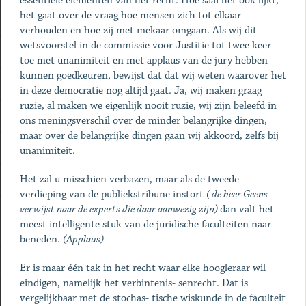
essentiële elementen van het recht. Hoe saai het ook lijkt,
het gaat over de vraag hoe mensen zich tot elkaar
verhouden en hoe zij met mekaar omgaan. Als wij dit
wetsvoorstel in de commissie voor Justitie tot twee keer
toe met unanimiteit en met applaus van de jury hebben
kunnen goedkeuren, bewijst dat dat wij weten waarover het
in deze democratie nog altijd gaat. Ja, wij maken graag
ruzie, al maken we eigenlijk nooit ruzie, wij zijn beleefd in
ons meningsverschil over de minder belangrijke dingen,
maar over de belangrijke dingen gaan wij akkoord, zelfs bij
unanimiteit.
Het zal u misschien verbazen, maar als de tweede
verdieping van de publiekstribune instort
( de heer Geens
verwijst naar de experts die daar aanwezig zijn)
dan valt het
meest intelligente stuk van de juridische faculteiten naar
beneden.
(Applaus)
Er is maar één tak in het recht waar elke hoogleraar wil
eindigen, namelijk het verbintenis- senrecht. Dat is
vergelijkbaar met de stochas- tische wiskunde in de faculteit