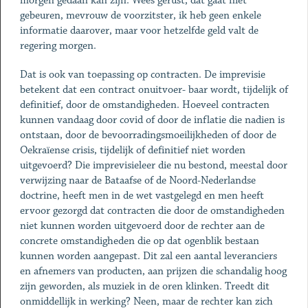
morgen gedaan kan zijn. Wees gerust, dat gaat niet
gebeuren, mevrouw de voorzitster, ik heb geen enkele
informatie daarover, maar voor hetzelfde geld valt de
regering morgen.
Dat is ook van toepassing op contracten. De imprevisie
betekent dat een contract onuitvoer- baar wordt, tijdelijk of
definitief, door de omstandigheden. Hoeveel contracten
kunnen vandaag door covid of door de inflatie die nadien is
ontstaan, door de bevoorradingsmoeilijkheden of door de
Oekraïense crisis, tijdelijk of definitief niet worden
uitgevoerd? Die imprevisieleer die nu bestond, meestal door
verwijzing naar de Bataafse of de Noord-Nederlandse
doctrine, heeft men in de wet vastgelegd en men heeft
ervoor gezorgd dat contracten die door de omstandigheden
niet kunnen worden uitgevoerd door de rechter aan de
concrete omstandigheden die op dat ogenblik bestaan
kunnen worden aangepast. Dit zal een aantal leveranciers
en afnemers van producten, aan prijzen die schandalig hoog
zijn geworden, als muziek in de oren klinken. Treedt dit
onmiddellijk in werking? Neen, maar de rechter kan zich