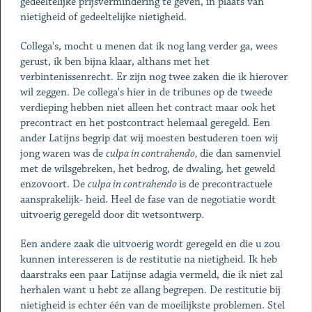
gedeeltelijke prijsvermindering te geven, in plaats van
nietigheid of gedeeltelijke nietigheid.
Collega's, mocht u menen dat ik nog lang verder ga, wees
gerust, ik ben bijna klaar, althans met het
verbintenissenrecht. Er zijn nog twee zaken die ik hierover
wil zeggen. De collega's hier in de tribunes op de tweede
verdieping hebben niet alleen het contract maar ook het
precontract en het postcontract helemaal geregeld. Een
ander Latijns begrip dat wij moesten bestuderen toen wij
jong waren was de
culpa in contrahendo,
die dan samenviel
met de wilsgebreken, het bedrog, de dwaling, het geweld
enzovoort. De
culpa in contrahendo
is de precontractuele
aansprakelijk- heid. Heel de fase van de negotiatie wordt
uitvoerig geregeld door dit wetsontwerp.
Een andere zaak die uitvoerig wordt geregeld en die u zou
kunnen interesseren is de restitutie na nietigheid. Ik heb
daarstraks een paar Latijnse adagia vermeld, die ik niet zal
herhalen want u hebt ze allang begrepen. De restitutie bij
nietigheid is echter één van de moeilijkste problemen. Stel