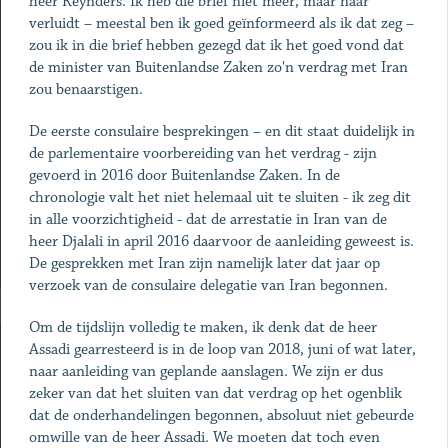
heer Reynders. Ik heb die brief niet meer, maar naar
verluidt – meestal ben ik goed geïnformeerd als ik dat zeg –
zou ik in die brief hebben gezegd dat ik het goed vond dat
de minister van Buitenlandse Zaken zo'n verdrag met Iran
zou benaarstigen.
De eerste consulaire besprekingen – en dit staat duidelijk in
de parlementaire voorbereiding van het verdrag - zijn
gevoerd in 2016 door Buitenlandse Zaken. In de
chronologie valt het niet helemaal uit te sluiten - ik zeg dit
in alle voorzichtigheid - dat de arrestatie in Iran van de
heer Djalali in april 2016 daarvoor de aanleiding geweest is.
De gesprekken met Iran zijn namelijk later dat jaar op
verzoek van de consulaire delegatie van Iran begonnen.
Om de tijdslijn volledig te maken, ik denk dat de heer
Assadi gearresteerd is in de loop van 2018, juni of wat later,
naar aanleiding van geplande aanslagen. We zijn er dus
zeker van dat het sluiten van dat verdrag op het ogenblik
dat de onderhandelingen begonnen, absoluut niet gebeurde
omwille van de heer Assadi. We moeten dat toch even