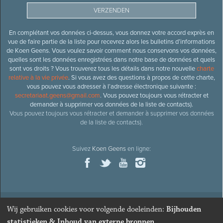
En complétant vos données ci-dessus, vous donnez votre accord exprès en
vue de faire partie de la liste pour recevrez alors les bulletins d’informations
de Koen Geens. Vous voulez savoir comment nous conservons vos données,
quelles sont les données enregistrées dans notre base de données et quels
sont vos droits ? Vous trouverez tous les détails dans notre nouvelle
charte
relative à la vie privée
. Si vous avez des questions à propos de cette charte,
vous pouvez vous adresser à l’adresse électronique suivante :
secretariaat.geens@gmail.com
. Vous pouvez toujours vous rétracter et
demander à supprimer vos données de la liste de contacts).
Vous pouvez toujours vous rétracter et demander à supprimer vos données
de la liste de contacts).
Suivez
Koen Geens
en ligne:
Wij gebruiken cookies voor volgende doeleinden:
Bijhouden
© 2026
Ancien ministre et député honoraire
Koen Geens
· Alle
statistieken & Inhoud van externe bronnen
.