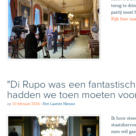
terug te dri
partij moet 
Kijk hier na
"Di Rupo was een fantastische
hadden we toen moeten voo
op
10 februari 2024
•
Het Laatste Nieuws
Ik hoor stee
staatshervor
men wél gaa