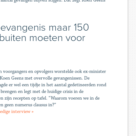
t aantal gevangen blijven stijgen. Dat zegt Koen Geens
 gevangenis maar 150
 buiten moeten voor
jn voorgangers en opvolgers worstelde ook ex-minister
 Koen Geens met overvolle gevangenissen. De
gde er wel een tijdje in het aantal gedetineerden rond
 brengen en legt met de huidige crisis in de
n zijn recepten op tafel. “Waarom voeren we in de
n geen numerus clausus in?”
ledige interview »