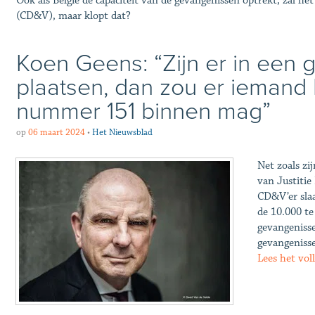
Ook als België de capaciteit van de gevangenissen optrekt, zal he
(CD&V), maar klopt dat?
Koen Geens: “Zijn er in een
plaatsen, dan zou er iemand
nummer 151 binnen mag”
op
06 maart 2024
•
Het Nieuwsblad
Net zoals zi
van Justitie
CD&V’er slaa
de 10.000 te
gevangenisse
gevangenisse
Lees het vol