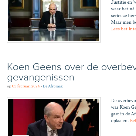
Justitie en 
waar het ná 
serieuze her
Maar men ber
Lees het in
Koen Geens over de overbevo
gevangenissen
op
05 februari 2024
•
De Afspraak
De overbevol
was Koen Ge
gast in de A
oplaaien.
Bek