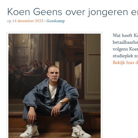
Koen Geens over jongeren en
op
14 december 2023
•
Goodcamp
Wat heeft Ko
betaalbaarh
volgens Koe
studieplek z
Bekijk hier 