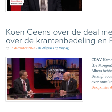
Koen Geens over de deal met
over de krantenbedeling en
op
15 december 2023
•
De Afspraak op Vrijdag
CD&V-Kamerli
(De Morgen) 
Albers hebb
Belang) voor
over onze ke
Bekijk hier 