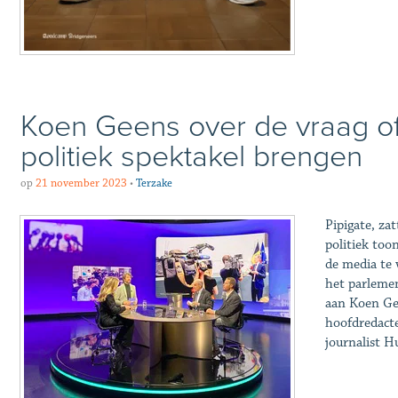
Koen Geens over de vraag of
politiek spektakel brengen
op
21 november 2023
•
Terzake
Pipigate, z
politiek too
de media te 
het parlemen
aan Koen Gee
hoofdredacte
journalist 