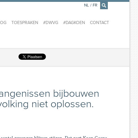
NL
/
FR
×
LOG
TOESPRAKEN
#DWVG
#DAGKOEN
CONTACT
angenissen bijbouwen
lking niet oplossen.