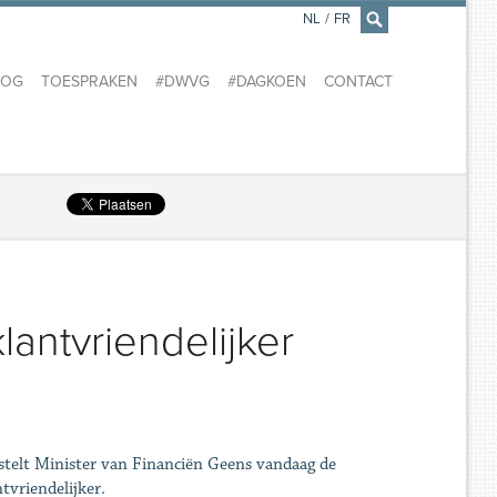
NL
/
FR
×
LOG
TOESPRAKEN
#DWVG
#DAGKOEN
CONTACT
lantvriendelijker
 stelt Minister van Financiën Geens vandaag de
tvriendelijker.