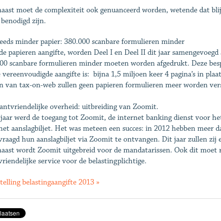
aast moet de complexiteit ook genuanceerd worden, wetende dat blijk
 benodigd zijn.
teeds minder papier: 380.000 scanbare formulieren minder
de papieren aangifte, worden Deel I en Deel II dit jaar samengevoegd 
00 scanbare formulieren minder moeten worden afgedrukt. Deze besp
e vereenvoudigde aangifte is: bijna 1,5 miljoen keer 4 pagina’s in pla
 van tax-on-web zullen geen papieren formulieren meer worden ver
lantvriendelijke overheid: uitbreiding van Zoomit.
 jaar werd de toegang tot Zoomit, de internet banking dienst voor h
het aanslagbiljet. Het was meteen een succes: in 2012 hebben meer d
vraagd hun aanslagbiljet via Zoomit te ontvangen. Dit jaar zullen zij 
aast wordt Zoomit uitgebreid voor de mandatarissen. Ook dit moet r
vriendelijke service voor de belastingplichtige.
telling belastingaangifte 2013 »