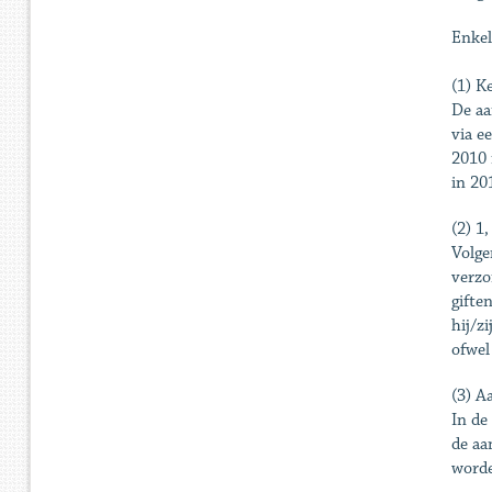
Enkel
(1) K
De aa
via e
2010 
in 20
(2) 1
Volge
verzo
gifte
hij/z
ofwel
(3) A
In de
de aa
worde