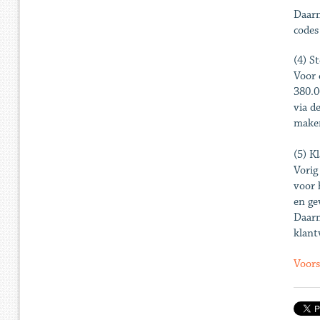
Daarn
codes
(4) S
Voor 
380.0
via d
maken
(5) K
Vorig
voor 
en ge
Daarn
klant
Voors