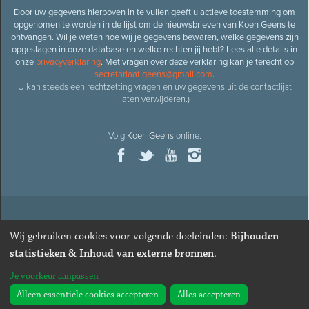
Door uw gegevens hierboven in te vullen geeft u actieve toestemming om
opgenomen te worden in de lijst om de nieuwsbrieven van Koen Geens te
ontvangen. Wil je weten hoe wij je gegevens bewaren, welke gegevens zijn
opgeslagen in onze database en welke rechten jij hebt? Lees alle details in
onze
privacyverklaring
. Met vragen over deze verklaring kan je terecht op
secretariaat.geens@gmail.com
.
U kan steeds een rechtzetting vragen en uw gegevens uit de contactlijst
laten verwijderen.)
Volg
Koen Geens
online:
© 2026
Oud-minister en ere-volksvertegenwoordiger
Koen
Wij gebruiken cookies voor volgende doeleinden:
Bijhouden
Geens
· Alle rechten voorbehouden ·
Cookies wijzigen
statistieken & Inhoud van externe bronnen
.
Webdesign
&
website ontwikkeling
door
Zenjoy in Leuven
. Powered by
Je voorkeur aanpassen
Nimbu
.
Alleen essentiële cookies accepteren
Alles accepteren