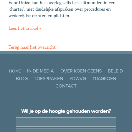
Voor Unizo kan het overleg zelfs best uitmonden in een
'charter', met duidelijke afspraken over procedures en
wederzijdse rechten en plichten.
Lees het artikel »
Terug naar het overzicht
IN DE MEDIA
OVER KOEN GEENS
BELEID
HOME
BLOG
TOESPRAKEN
#DWVG
#DAGKOEN
CONTACT
Wil je op de hoogte gehouden worden?